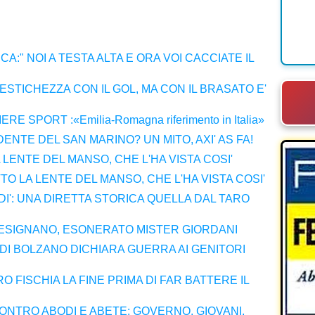
CA:" NOI A TESTA ALTA E ORA VOI CACCIATE IL
ESTICHEZZA CON IL GOL, MA CON IL BRASATO E'
E SPORT :«Emilia-Romagna riferimento in Italia»
IDENTE DEL SAN MARINO? UN MITO, AXI' AS FA!
 LENTE DEL MANSO, CHE L'HA VISTA COSI'
O LA LENTE DEL MANSO, CHE L'HA VISTA COSI'
DI': UNA DIRETTA STORICA QUELLA DAL TARO
 LESIGNANO, ESONERATO MISTER GIORDANI
C DI BOLZANO DICHIARA GUERRA AI GENITORI
RO FISCHIA LA FINE PRIMA DI FAR BATTERE IL
ONTRO ABODI E ABETE: GOVERNO, GIOVANI,