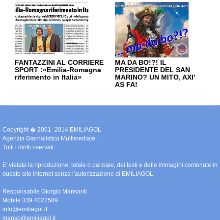
FANTAZZINI AL CORRIERE
MA DA BO!?! IL
SPORT :«Emilia-Romagna
PRESIDENTE DEL SAN
riferimento in Italia»
MARINO? UN MITO, AXI'
AS FA!
--------------------------------------------------------------------
Copyright � 2001- 2014 EMILIAGOL
Agenzia Giornalistica Multimediale.
Tutti i diritti riservati.
E' vietata la riproduzione, totale o parziale, dei testi e delle immagini contenute in
questo sito Internet senza l'autorizzazione di EMILIAGOL
Responsabile Giorgio Mansanti
Mobile 339 4022589
info@emiliagol.it
manso@emiliagol.it