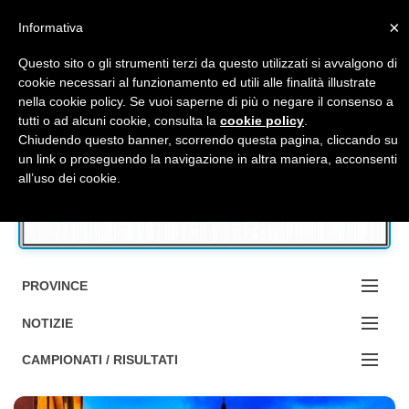
Top Menu
×
Informativa
Questo sito o gli strumenti terzi da questo utilizzati si avvalgono di
cookie necessari al funzionamento ed utili alle finalità illustrate
nella cookie policy. Se vuoi saperne di più o negare il consenso a
Accedi / Registrati
tutti o ad alcuni cookie, consulta la
cookie policy
.
Chiudendo questo banner, scorrendo questa pagina, cliccando su
un link o proseguendo la navigazione in altra maniera, acconsenti
Contattaci
all’uso dei cookie.
Cerca
PROVINCE
EDIZIONE:
NOTIZIE
BOLOGNA
NOTIZIE:
CAMPIONATI / RISULTATI
FERRARA
MA DA BO ?1?
Campionati e Risultati: