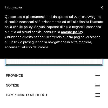
Top Menu
×
Informativa
Questo sito o gli strumenti terzi da questo utilizzati si avvalgono
di cookie necessari al funzionamento ed utili alle finalità illustrate
nella cookie policy. Se vuoi saperne di più o negare il consenso
Accedi / Registrati
a tutti o ad alcuni cookie, consulta la
cookie policy
.
Chiudendo questo banner, scorrendo questa pagina, cliccando
su un link o proseguendo la navigazione in altra maniera,
Contattaci
acconsenti all’uso dei cookie.
Cerca
PROVINCE
EDIZIONE:
NOTIZIE
BOLOGNA
NOTIZIE:
CAMPIONATI / RISULTATI
FERRARA
MA DA BO ?1?
Campionati e Risultati: