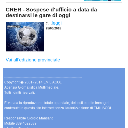
CRER - Sospese d'ufficio a data da
destinarsi le gare di oggi
...
leggi
//
25/03/2015
Vai all'edizione provinciale
--------------------------------------------------------------------
Copyright � 2001- 2014 EMILIAGOL
Agenzia Giornalistica Multimediale.
Tutti i diritti riservati.
E' vietata la riproduzione, totale o parziale, dei testi e delle immagini
contenute in questo sito Internet senza l'autorizzazione di EMILIAGOL
Responsabile Giorgio Mansanti
Mobile 339 4022589