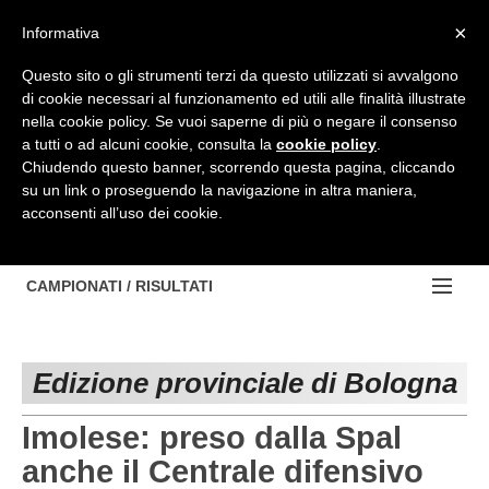
Top Menu
×
Informativa
Questo sito o gli strumenti terzi da questo utilizzati si avvalgono
di cookie necessari al funzionamento ed utili alle finalità illustrate
nella cookie policy. Se vuoi saperne di più o negare il consenso
Accedi / Registrati
a tutti o ad alcuni cookie, consulta la
cookie policy
.
Chiudendo questo banner, scorrendo questa pagina, cliccando
su un link o proseguendo la navigazione in altra maniera,
Contattaci
PROVINCE
acconsenti all’uso dei cookie.
EDIZIONE:
Cerca
NOTIZIE
BOLOGNA
NOTIZIE:
CAMPIONATI / RISULTATI
FERRARA
MA DA BO ?1?
Campionati e Risultati:
MODENA
SERIE D
Edizione provinciale di Bologna
NAZIONALI
PARMA
REGIONALI
Imolese: preso dalla Spal
ECCELLENZA
PIACENZA
anche il Centrale difensivo
PROMOZIONE