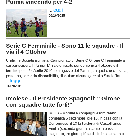
Parma vincendo per 4-2
...
leggi
06/10/2015
Serie C Femminile - Sono 11 le squadre - Il
via il 4 Ottobre
Undici le Società iscritte al Campionato di Serie C Girone C Femminile a
cui parteciperà il Parma. L'inizio è fissato per domenica 4 ottobre e il
termine per il 24 Aprile 2016. Le ragazze del Parma, da quel che ci risulta,
potranno, secondo disponibilità, disputare alcune gare allo Stadio Tardini.
...
leggi
11/09/2015
Imolese - Il Presidente Spagnoli: " Girone
con squadre tutte forti!"
IMOLA - Mordini e compagni esordiranno
domenica 6 settembre, ore 15, in casa con la
Correggese, il 13 la trasferta di Castelfranco
Emilia (seconda giornata come la passata
stagione), tre giorni più tardi l’infrasettimanale