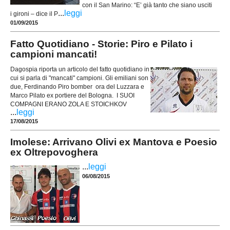
con il San Marino: “E’ già tanto che siano usciti
...
leggi
i gironi – dice il P
01/09/2015
Fatto Quotidiano - Storie: Piro e Pilato i
campioni mancati!
Dagospia riporta un articolo del fatto quotidiano in
cui si parla di "mancati" campioni. Gli emiliani son
due, Ferdinando Piro bomber ora del Luzzara e
Marco Pilato ex portiere del Bologna. I SUOI
COMPAGNI ERANO ZOLA E STOICHKOV
...
leggi
17/08/2015
Imolese: Arrivano Olivi ex Mantova e Poesio
ex Oltrepovoghera
...
leggi
06/08/2015