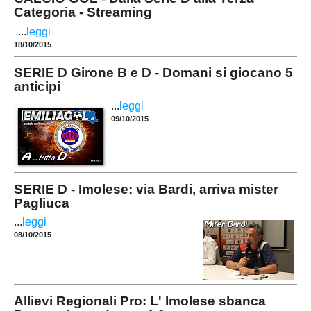
Categoria - Streaming
...
leggi
18/10/2015
SERIE D Girone B e D - Domani si giocano 5
anticipi
...
leggi
09/10/2015
SERIE D - Imolese: via Bardi, arriva mister
Pagliuca
...
leggi
08/10/2015
Allievi Regionali Pro: L' Imolese sbanca