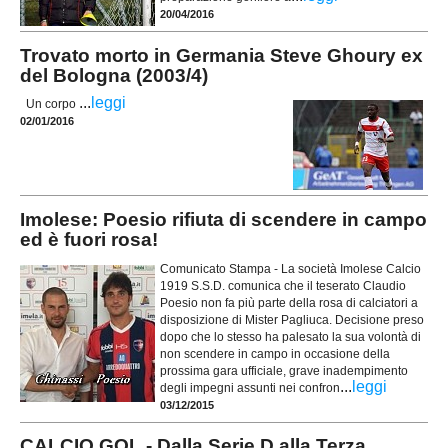
20/04/2016
Trovato morto in Germania Steve Ghoury ex
del Bologna (2003/4)
...
leggi
Un corpo
02/01/2016
Imolese: Poesio rifiuta di scendere in campo
ed è fuori rosa!
Comunicato Stampa - La società Imolese Calcio
1919 S.S.D. comunica che il teserato Claudio
Poesio non fa più parte della rosa di calciatori a
disposizione di Mister Pagliuca. Decisione preso
dopo che lo stesso ha palesato la sua volontà di
non scendere in campo in occasione della
prossima gara ufficiale, grave inadempimento
...
leggi
degli impegni assunti nei confron
03/12/2015
CALCIO GOL - Dalla Serie D alla Terza