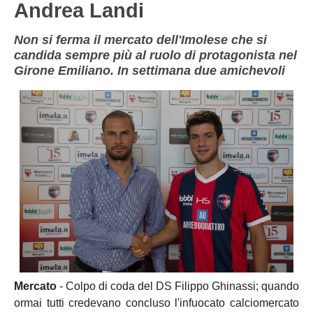
Andrea Landi
REGGIO EMILIA
PRIMA
Carica la tua Rosa
Non si ferma il mercato dell'Imolese che si
SECONDA
candida sempre più al ruolo di protagonista nel
Girone Emiliano. In settimana due amichevoli
TERZA
JUNIORES
Mercato
- Colpo di coda del DS Filippo Ghinassi; quando
ormai tutti credevano concluso l'infuocato calciomercato