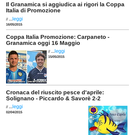
Il Granamica si aggiudica ai rigori la Coppa
Italia di Promozione
...
leggi
//
16/05/2015
Coppa Italia Promozione: Carpaneto -
Granamica oggi 16 Maggio
...
leggi
//
15/05/2015
Cronaca del riuscito pesce d'aprile:
Solignano - Piccardo & Savorè 2-2
...
leggi
//
02/04/2015