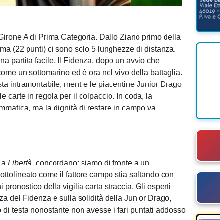
 Girone A di Prima Categoria. Dallo Ziano primo della
ima (22 punti) ci sono solo 5 lunghezze di distanza.
na partita facile. Il Fidenza, dopo un avvio che
 come un sottomarino ed è ora nel vivo della battaglia.
sta intramontabile, mentre le piacentine Junior Drago
carte in regola per il colpaccio. In coda, la
matica, ma la dignità di restare in campo va
a
Libertà
, concordano: siamo di fronte a un
ttolineato come il fattore campo stia saltando con
pronostico della vigilia carta straccia. Gli esperti
nza del Fidenza e sulla solidità della Junior Drago,
 di testa nonostante non avesse i fari puntati addosso