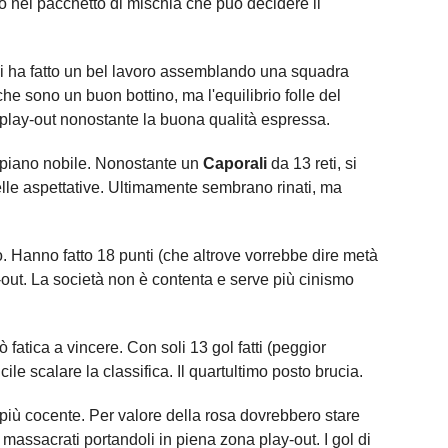
o nel pacchetto di mischia che può decidere il
i ha fatto un bel lavoro assemblando una squadra
e sono un buon bottino, ma l'equilibrio folle del
ai play-out nonostante la buona qualità espressa.
 piano nobile. Nonostante un
Caporali
da 13 reti, si
delle aspettative. Ultimamente sembrano rinati, ma
io. Hanno fatto 18 punti (che altrove vorrebbe dire metà
y-out. La società non è contenta e serve più cinismo
fatica a vincere. Con soli 13 gol fatti (peggior
ile scalare la classifica. Il quartultimo posto brucia.
più cocente. Per valore della rosa dovrebbero stare
o massacrati portandoli in piena zona play-out. I gol di