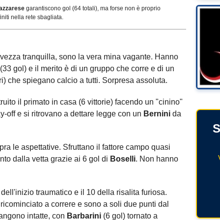
azzarese
garantiscono gol (64 totali), ma forse non è proprio
niti nella rete sbagliata.
alvezza tranquilla, sono la vera mina vagante. Hanno
 (33 gol) e il merito è di un gruppo che corre e di un
gori) che spiegano calcio a tutti. Sorpresa assoluta.
uito il primato in casa (6 vittorie) facendo un "cinino"
y-off e si ritrovano a dettare legge con un
Bernini
da
S
a le aspettative. Sfruttano il fattore campo quasi
to dalla vetta grazie ai 6 gol di
Boselli
. Non hanno
 dell'inizio traumatico e il 10 della risalita furiosa.
 ricominciato a correre e sono a soli due punti dal
imangono intatte, con
Barbarini
(6 gol) tornato a