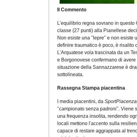
Il Commento
L'equilibrio regna sovrano in questo
classe (27 punti) alla Pianellese dec
Non esiste una "lepre" e non esiste u
definire traumatico è poco, è risalito
L'Arquatese vola trascinata da un Te
e Borgonovese confermano di avere le 
situazione della Sannazzarese è dram
sottolineata.
Rassegna Stampa piacentina
I media piacentini, da
SportPiacenza
"campionato senza padroni". Viene so
una frequenza insolita, rendendo ogni 
locali mettono l'accento sulla resilie
capace di restare aggrappata al treno