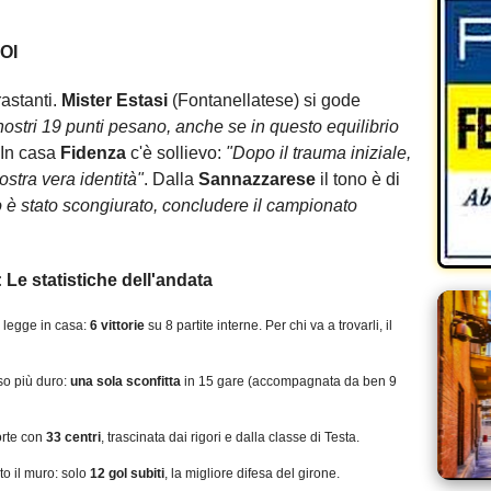
OI
astanti.
Mister Estasi
(Fontanellatese) si gode
 nostri 19 punti pesano, anche se in questo equilibrio
 In casa
Fidenza
c'è sollievo:
"Dopo il trauma iniziale,
nostra vera identità"
. Dalla
Sannazzarese
il tono è di
iro è stato scongiurato, concludere il campionato
e statistiche dell'andata
 legge in casa:
6 vittorie
su 8 partite interne. Per chi va a trovarli, il
so più duro:
una sola sconfitta
in 15 gare (accompagnata da ben 9
orte con
33 centri
, trascinata dai rigori e dalla classe di Testa.
to il muro: solo
12 gol subiti
, la migliore difesa del girone.