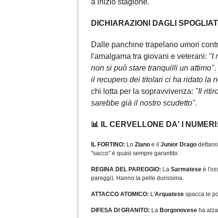
a inizio stagione.
DICHIARAZIONI DAGLI SPOGLIAT
Dalle panchine trapelano umori contr
l'amalgama tra giovani e veterani:
"I
non si può stare tranquilli un attimo"
.
il recupero dei titolari ci ha ridato la 
chi lotta per la sopravvivenza:
"Il rit
sarebbe già il nostro scudetto"
.
📊 IL CERVELLONE DA' I NUMERI: L
IL FORTINO:
Lo
Ziano
e il
Junior Drago
dettano
"sacco" è quasi sempre garantito.
REGINA DEL PAREGGIO:
La
Sarmatese
è l'os
pareggi). Hanno la pelle durissima.
ATTACCO ATOMICO:
L'
Arquatese
spacca le p
DIFESA DI GRANITO:
La
Borgonovese
ha alza