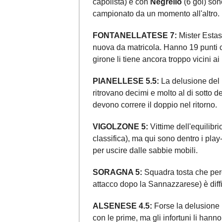
capolista) e con
Negrello
(6 gol) son
campionato da un momento all'altro.
FONTANELLATESE 7:
Mister Estas
nuova da matricola. Hanno 19 punti ch
girone li tiene ancora troppo vicini 
PIANELLESE 5.5:
La delusione del
ritrovano decimi e molto al di sotto 
devono correre il doppio nel ritorno.
VIGOLZONE 5:
Vittime dell'equilibr
classifica), ma qui sono dentro i pla
per uscire dalle sabbie mobili.
SORAGNA 5:
Squadra tosta che però 
attacco dopo la Sannazzarese) è diffic
ALSENESE 4.5:
Forse la delusione 
con le prime, ma gli infortuni li hann