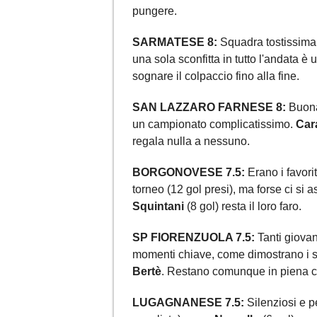
pungere.
SARMATESE 8:
Squadra tostissima, 
una sola sconfitta in tutto l'andata 
sognare il colpaccio fino alla fine.
SAN LAZZARO FARNESE 8:
Buona
un campionato complicatissimo.
Car
regala nulla a nessuno.
BORGONOVESE 7.5:
Erano i favorit
torneo (12 gol presi), ma forse ci s
Squintani
(8 gol) resta il loro faro.
SP FIORENZUOLA 7.5:
Tanti giovani
momenti chiave, come dimostrano i sol
Bertè
. Restano comunque in piena c
LUGAGNANESE 7.5:
Silenziosi e p