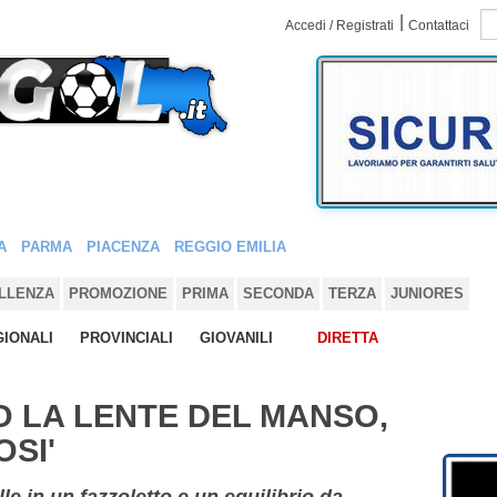
|
Accedi / Registrati
Contattaci
A
PARMA
PIACENZA
REGGIO EMILIA
LLENZA
PROMOZIONE
PRIMA
SECONDA
TERZA
JUNIORES
IONALI
PROVINCIALI
GIOVANILI
DIRETTA
O LA LENTE DEL MANSO,
OSI'
e in un fazzoletto e un equilibrio da