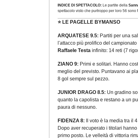
INDICE DI SPETTACOLO:
Le partite della
Sann
spettacolo visto che purtroppo per loro 56 sono fi
⭐ LE PAGELLE BYMANSO
ARQUATESE 9.5:
Partiti per una s
l'attacco più prolifico del campionato
Raffaele Testa
infinito: 14 reti (7 ri
ZIANO 9:
Primi e solitari. Hanno costr
meglio del previsto. Puntavano ai pla
8 gol sempre sul pezzo.
JUNIOR DRAGO 8.5:
Un gradino sopr
quanto la capolista e restano a un pun
paura di nessuno.
FIDENZA 8:
Il voto è la media tra il 4
Dopo aver recuperato i titolari hanno
primo posto. Le velleità di vittoria r