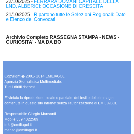
22/10/2025 -
FERRARA DOMANI CAPITALE DELLA
LND, ALBERICI: OCCASIONE DI CRESCITA
21/10/2025 -
Ripartono tutte le Selezioni Regionali: Date
e Elenco dei Convocati
Archivio Completo RASSEGNA STAMPA - NEWS -
CURIOSITA' - MA DA BO
--------------------------------------------------------------------
Copyright � 2001- 2014 EMILIAGOL
Agenzia Giornalistica Multimediale.
Tutti i diritti riservati.
E' vietata la riproduzione, totale o parziale, dei testi e delle immagini
contenute in questo sito Internet senza l'autorizzazione di EMILIAGOL
Responsabile Giorgio Mansanti
Mobile 339 4022589
info@emiliagol.it
manso@emiliagol.it