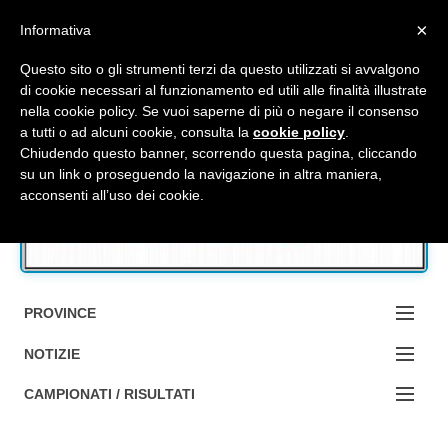
Top Menu
×
Informativa
Questo sito o gli strumenti terzi da questo utilizzati si avvalgono
di cookie necessari al funzionamento ed utili alle finalità illustrate
nella cookie policy. Se vuoi saperne di più o negare il consenso
Accedi / Registrati
a tutti o ad alcuni cookie, consulta la
cookie policy
.
Chiudendo questo banner, scorrendo questa pagina, cliccando
su un link o proseguendo la navigazione in altra maniera,
Contattaci
acconsenti all’uso dei cookie.
Cerca
PROVINCE
EDIZIONE:
NOTIZIE
BOLOGNA
NOTIZIE:
CAMPIONATI / RISULTATI
FERRARA
MA DA BO ?1?
Campionati e Risultati: