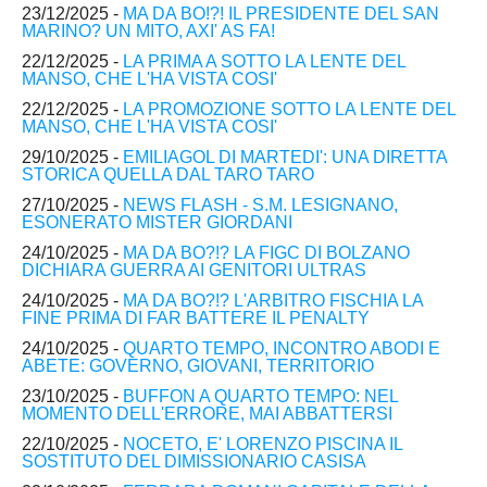
23/12/2025 -
MA DA BO!?! IL PRESIDENTE DEL SAN
MARINO? UN MITO, AXI' AS FA!
22/12/2025 -
LA PRIMA A SOTTO LA LENTE DEL
MANSO, CHE L'HA VISTA COSI'
22/12/2025 -
LA PROMOZIONE SOTTO LA LENTE DEL
MANSO, CHE L'HA VISTA COSI'
29/10/2025 -
EMILIAGOL DI MARTEDI': UNA DIRETTA
STORICA QUELLA DAL TARO TARO
27/10/2025 -
NEWS FLASH - S.M. LESIGNANO,
ESONERATO MISTER GIORDANI
24/10/2025 -
MA DA BO?!? LA FIGC DI BOLZANO
DICHIARA GUERRA AI GENITORI ULTRAS
24/10/2025 -
MA DA BO?!? L'ARBITRO FISCHIA LA
FINE PRIMA DI FAR BATTERE IL PENALTY
24/10/2025 -
QUARTO TEMPO, INCONTRO ABODI E
ABETE: GOVERNO, GIOVANI, TERRITORIO
23/10/2025 -
BUFFON A QUARTO TEMPO: NEL
MOMENTO DELL'ERRORE, MAI ABBATTERSI
22/10/2025 -
NOCETO, E' LORENZO PISCINA IL
SOSTITUTO DEL DIMISSIONARIO CASISA