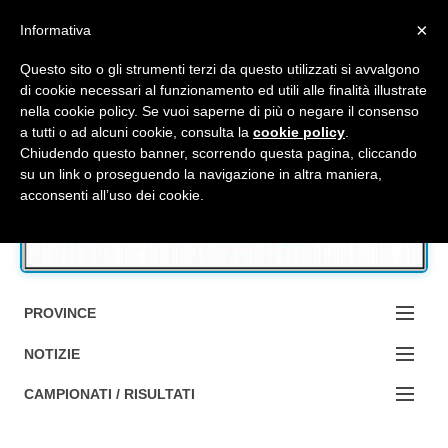
Top Menu
×
Informativa
Questo sito o gli strumenti terzi da questo utilizzati si avvalgono
di cookie necessari al funzionamento ed utili alle finalità illustrate
nella cookie policy. Se vuoi saperne di più o negare il consenso
Accedi / Registrati
a tutti o ad alcuni cookie, consulta la
cookie policy
.
Chiudendo questo banner, scorrendo questa pagina, cliccando
su un link o proseguendo la navigazione in altra maniera,
Contattaci
acconsenti all’uso dei cookie.
Cerca
PROVINCE
EDIZIONE:
NOTIZIE
BOLOGNA
NOTIZIE:
CAMPIONATI / RISULTATI
FERRARA
MA DA BO ?1?
Campionati e Risultati: