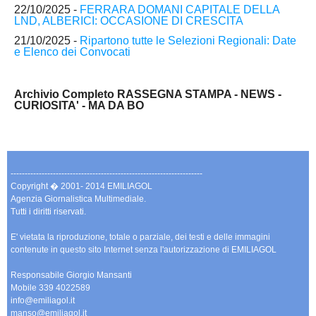
22/10/2025 -
FERRARA DOMANI CAPITALE DELLA
LND, ALBERICI: OCCASIONE DI CRESCITA
21/10/2025 -
Ripartono tutte le Selezioni Regionali: Date
e Elenco dei Convocati
Archivio Completo RASSEGNA STAMPA - NEWS -
CURIOSITA' - MA DA BO
--------------------------------------------------------------------
Copyright � 2001- 2014 EMILIAGOL
Agenzia Giornalistica Multimediale.
Tutti i diritti riservati.
E' vietata la riproduzione, totale o parziale, dei testi e delle immagini
contenute in questo sito Internet senza l'autorizzazione di EMILIAGOL
Responsabile Giorgio Mansanti
Mobile 339 4022589
info@emiliagol.it
manso@emiliagol.it