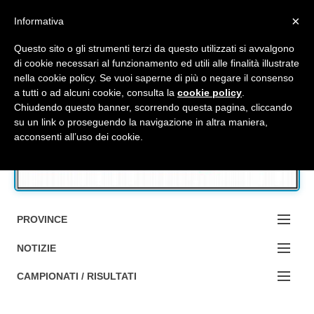
Top Menu
×
Informativa
Questo sito o gli strumenti terzi da questo utilizzati si avvalgono
di cookie necessari al funzionamento ed utili alle finalità illustrate
nella cookie policy. Se vuoi saperne di più o negare il consenso
Accedi / Registrati
a tutti o ad alcuni cookie, consulta la
cookie policy
.
Chiudendo questo banner, scorrendo questa pagina, cliccando
su un link o proseguendo la navigazione in altra maniera,
Contattaci
acconsenti all’uso dei cookie.
Cerca
PROVINCE
EDIZIONE:
NOTIZIE
BOLOGNA
NOTIZIE:
CAMPIONATI / RISULTATI
FERRARA
MA DA BO ?1?
Campionati e Risultati: