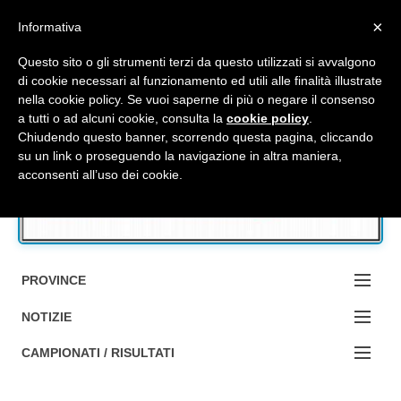
Top Menu
×
Informativa
Questo sito o gli strumenti terzi da questo utilizzati si avvalgono
di cookie necessari al funzionamento ed utili alle finalità illustrate
nella cookie policy. Se vuoi saperne di più o negare il consenso
Accedi / Registrati
a tutti o ad alcuni cookie, consulta la
cookie policy
.
Chiudendo questo banner, scorrendo questa pagina, cliccando
su un link o proseguendo la navigazione in altra maniera,
Contattaci
acconsenti all’uso dei cookie.
Cerca
PROVINCE
EDIZIONE:
NOTIZIE
BOLOGNA
NOTIZIE:
CAMPIONATI / RISULTATI
FERRARA
MA DA BO ?1?
Campionati e Risultati: