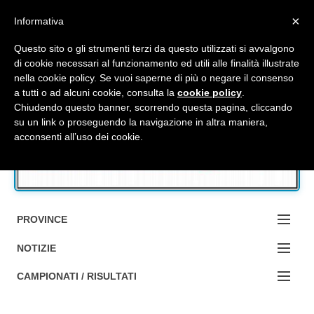
Top Menu
×
Informativa
Questo sito o gli strumenti terzi da questo utilizzati si avvalgono
di cookie necessari al funzionamento ed utili alle finalità illustrate
nella cookie policy. Se vuoi saperne di più o negare il consenso
Accedi / Registrati
a tutti o ad alcuni cookie, consulta la
cookie policy
.
Chiudendo questo banner, scorrendo questa pagina, cliccando
su un link o proseguendo la navigazione in altra maniera,
Contattaci
acconsenti all’uso dei cookie.
Cerca
PROVINCE
EDIZIONE:
NOTIZIE
BOLOGNA
NOTIZIE:
CAMPIONATI / RISULTATI
FERRARA
MA DA BO ?1?
Campionati e Risultati: