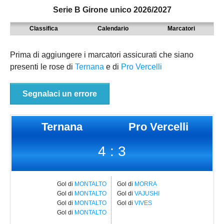
Serie B Girone unico 2026/2027
MODENA
SERIE D
NAZIONALI
Classifica
Calendario
Marcatori
PARMA
9° TORNEO EMILIAGOL
REGIONALI
PIACENZA
ECCELLENZA
Prima di aggiungere i marcatori assicurati che siano
presenti le rose di
Ternana
e di
Pro Vercelli
REGGIO EMILIA
PROMOZIONE
Carica la tua Rosa
PRIMA
Segnalaci un errore
SECONDA
Ternana
Pro Vercelli
TERZA
4 : 3
JUNIORES
Gol di
MONTALTO
Gol di
MORRA
Gol di
MONTALTO
Gol di
VAJUSHI
Gol di
MONTALTO
Gol di
VIVES
Gol di
MONTALTO