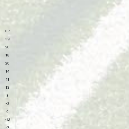
DR
39
20
18
20
14
11
13
8
-2
0
-13
-7