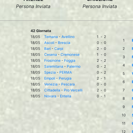
Persona Inviata
Persona Inviata
42 Giornata
18/05
Ternana
-
Avellino
1
-
2
1
18/05
Ascoli
-
Brescia
0
-
0
18/05
Bari
-
Carpi
2
-
0
2
18/05
Cesena
-
Cremonese
1
-
0
3
18/05
Frosinone
-
Foggia
2
-
2
4
18/05
Salernitana
-
Palermo
0
-
2
18/05
Spezia
-
PERMA
0
-
2
5
18/05
Empoli
-
Perugia
2
-
1
6
18/05
Venezia
-
Pescara
0
-
0
18/05
Cittadella
-
Pro Vercelli
2
-
0
7
18/05
Novara
-
Entella
0
-
1
8
9
10
11
12