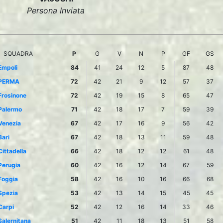
Persona Inviata
SQUADRA
P
G
V
N
P
GF
GS
Empoli
84
41
24
12
5
87
48
PERMA
72
42
21
9
12
57
37
Frosinone
72
42
19
15
8
65
47
Palermo
71
42
18
17
7
59
39
Venezia
67
42
17
16
9
56
42
Bari
67
42
18
13
11
59
48
Cittadella
66
42
18
12
12
61
48
Perugia
60
42
16
12
14
67
59
Foggia
58
42
16
10
16
66
68
Spezia
53
42
13
14
15
45
45
Carpi
52
42
12
16
14
33
46
Salernitana
51
42
11
18
13
51
58