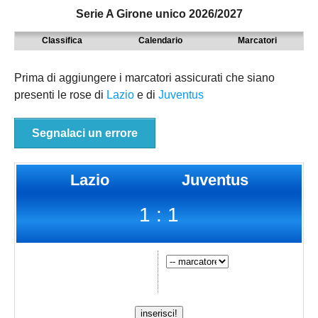
Serie A Girone unico 2026/2027
MODENA
SERIE D
NAZIONALI
Classifica
Calendario
Marcatori
PARMA
9° TORNEO EMILIAGOL
REGIONALI
PIACENZA
ECCELLENZA
Prima di aggiungere i marcatori assicurati che siano
presenti le rose di
Lazio
e di
Juventus
REGGIO EMILIA
PROMOZIONE
Carica la tua Rosa
PRIMA
Segnalaci un errore
SECONDA
Lazio
Juventus
TERZA
1 : 1
JUNIORES