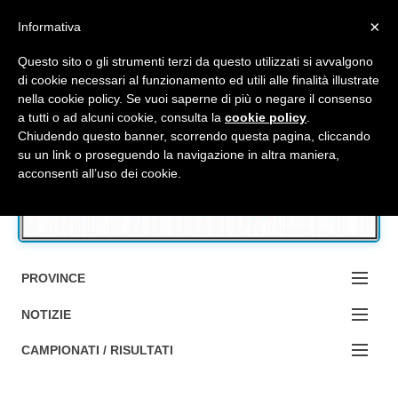
Top Menu
×
Informativa
Questo sito o gli strumenti terzi da questo utilizzati si avvalgono
di cookie necessari al funzionamento ed utili alle finalità illustrate
nella cookie policy. Se vuoi saperne di più o negare il consenso
Accedi / Registrati
a tutti o ad alcuni cookie, consulta la
cookie policy
.
Chiudendo questo banner, scorrendo questa pagina, cliccando
su un link o proseguendo la navigazione in altra maniera,
Contattaci
acconsenti all’uso dei cookie.
Cerca
PROVINCE
EDIZIONE:
NOTIZIE
BOLOGNA
NOTIZIE:
CAMPIONATI / RISULTATI
FERRARA
MA DA BO ?1?
Campionati e Risultati: