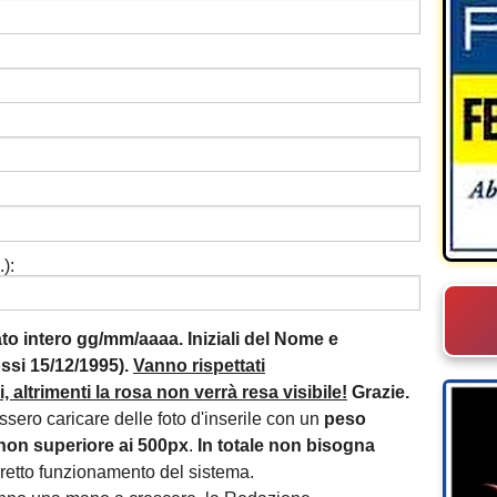
):
mato intero gg/mm/aaaa. Iniziali del Nome e
si 15/12/1995).
Vanno rispettati
 altrimenti la rosa non verrà resa visibile!
Grazie.
essero caricare delle foto d'inserile con un
peso
non superiore ai 500px
.
In totale non bisogna
orretto funzionamento del sistema.