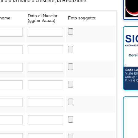
danno una mano a crescere, la Redazione.
Data di Nascita:
nome:
Foto soggetto:
(gg/mm/aaaa)