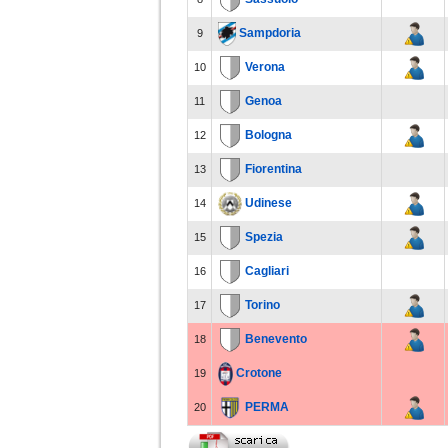
Sampdoria
9
Verona
10
Genoa
11
Bologna
12
Fiorentina
13
Udinese
14
Spezia
15
Cagliari
16
Torino
17
Benevento
18
Crotone
19
PERMA
20