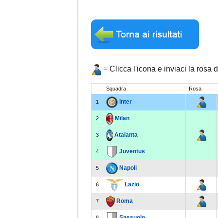
= Clicca l'icona e inviaci la rosa 
Squadra
Rosa
Inter
1
Milan
2
Atalanta
3
Juventus
4
Napoli
5
Lazio
6
Roma
7
Sassuolo
8