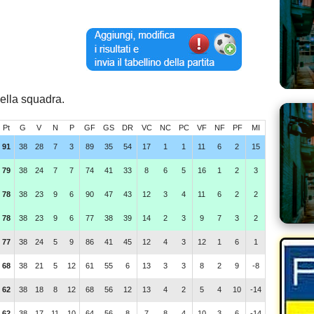
della squadra.
Pt
G
V
N
P
GF
GS
DR
VC
NC
PC
VF
NF
PF
MI
91
38
28
7
3
89
35
54
17
1
1
11
6
2
15
79
38
24
7
7
74
41
33
8
6
5
16
1
2
3
78
38
23
9
6
90
47
43
12
3
4
11
6
2
2
78
38
23
9
6
77
38
39
14
2
3
9
7
3
2
77
38
24
5
9
86
41
45
12
4
3
12
1
6
1
68
38
21
5
12
61
55
6
13
3
3
8
2
9
-8
62
38
18
8
12
68
56
12
13
4
2
5
4
10
-14
62
38
17
11
10
64
56
8
7
8
4
10
3
6
-14