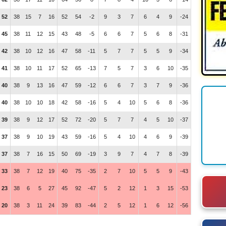
52
38
15
7
16
52
54
-2
9
3
7
6
4
9
-24
45
38
11
12
15
43
48
-5
6
6
7
5
6
8
-31
42
38
10
12
16
47
58
-11
5
7
7
5
5
9
-34
41
38
10
11
17
52
65
-13
7
5
7
3
6
10
-35
40
38
9
13
16
47
59
-12
6
6
7
3
7
9
-36
40
38
10
10
18
42
58
-16
5
4
10
5
6
8
-36
39
38
9
12
17
52
72
-20
5
7
7
4
5
10
-37
37
38
9
10
19
43
59
-16
5
4
10
4
6
9
-39
37
38
7
16
15
50
69
-19
3
9
7
4
7
8
-39
33
38
7
12
19
40
75
-35
2
7
10
5
5
9
-43
23
38
6
5
27
45
92
-47
5
2
12
1
3
15
-53
20
38
3
11
24
39
83
-44
2
5
12
1
6
12
-56