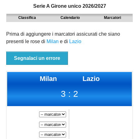
Serie A Girone unico 2026/2027
MODENA
SERIE D
NAZIONALI
Classifica
Calendario
Marcatori
PARMA
9° TORNEO EMILIAGOL
REGIONALI
PIACENZA
ECCELLENZA
Prima di aggiungere i marcatori assicurati che siano
presenti le rose di
Milan
e di
Lazio
REGGIO EMILIA
PROMOZIONE
Carica la tua Rosa
PRIMA
Segnalaci un errore
SECONDA
Milan
Lazio
TERZA
3 : 2
JUNIORES