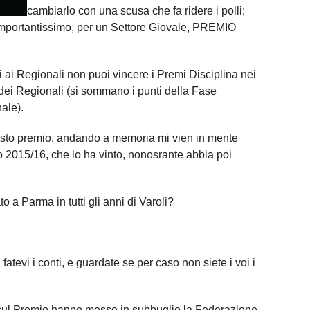
cambiarlo con una scusa che fa ridere i polli;
importantissimo, per un Settore Giovale, PREMIO
i ai Regionali non puoi vincere i Premi Disciplina nei
 dei Regionali (si sommano i punti della Fase
ale).
sto premio, andando a memoria mi vien in mente
o 2015/16, che lo ha vinto, nonosrante abbia poi
 a Parma in tutti gli anni di Varoli?
atevi i conti, e guardate se per caso non siete i voi i
sul Premio hanno messo in subbuglio la Federazione