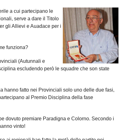
rile a cui partecipano le
nali, serve a dare il Titolo
 gli Allievi e Auadace per i
ome funziona?
vinciali (Autunnali e
sciplina escludendo però le squadre che son state
a hanno fatto nei Provinciali solo uno delle due fasi,
 partecipano al Premio Disciplina della fase
e dovuto premiare Paradigna e Colorno. Secondo i
 hanno vinto!
ai regionali han fatto la metà delle partite nei