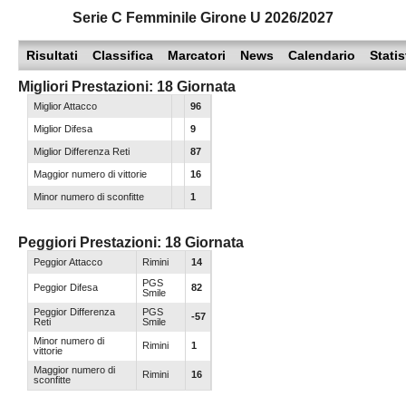
Serie C Femminile Girone U 2026/2027
MODENA
SERIE D
NAZIONALI
Risultati
Classifica
Marcatori
News
Calendario
Statis
PARMA
REGIONALI
ECCELLENZA
Migliori Prestazioni: 18 Giornata
PIACENZA
Miglior Attacco
96
PROMOZIONE
Miglior Difesa
9
REGGIO EMILIA
PRIMA
Miglior Differenza Reti
87
Carica la tua Rosa
Maggior numero di vittorie
16
SECONDA
Minor numero di sconfitte
1
TERZA
Peggiori Prestazioni: 18 Giornata
JUNIORES
Peggior Attacco
Rimini
14
PGS
Peggior Difesa
82
Smile
Peggior Differenza
PGS
-57
Reti
Smile
Minor numero di
Rimini
1
vittorie
Maggior numero di
Rimini
16
sconfitte