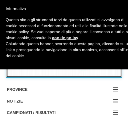
Top Menu
Informativa
Questo sito o gli strumenti terzi da questo utilizzati si avvalgono di
cookie necessari al funzionamento ed utili alle finalità illustrate nella
cookie policy. Se vuoi saperne di più o negare il consenso a tutti o 
Accedi / Registrati
alcuni cookie, consulta la
cookie policy
.
Chiudendo questo banner, scorrendo questa pagina, cliccando su 
link o proseguendo la navigazione in altra maniera, acconsenti all’u
Contattaci
dei cookie.
Cerca
PROVINCE
EDIZIONE:
NOTIZIE
BOLOGNA
NOTIZIE:
CAMPIONATI / RISULTATI
FERRARA
MA DA BO ?1?
Campionati e Risultati: