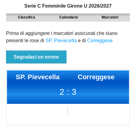
Serie C Femminile Girone U 2026/2027
MODENA
SERIE D
NAZIONALI
Classifica
Calendario
Marcatori
PARMA
9° TORNEO EMILIAGOL
REGIONALI
PIACENZA
ECCELLENZA
Prima di aggiungere i marcatori assicurati che siano
presenti le rose di
SP. Pievecella
e di
Correggese
REGGIO EMILIA
PROMOZIONE
Carica la tua Rosa
PRIMA
Segnalaci un errore
SECONDA
SP. Pievecella
Correggese
TERZA
2 : 3
JUNIORES