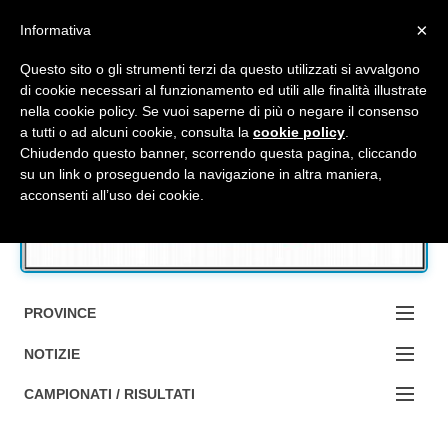
Top Menu
×
Informativa
Questo sito o gli strumenti terzi da questo utilizzati si avvalgono
di cookie necessari al funzionamento ed utili alle finalità illustrate
nella cookie policy. Se vuoi saperne di più o negare il consenso
Accedi / Registrati
a tutti o ad alcuni cookie, consulta la
cookie policy
.
Chiudendo questo banner, scorrendo questa pagina, cliccando
su un link o proseguendo la navigazione in altra maniera,
Contattaci
acconsenti all’uso dei cookie.
Cerca
PROVINCE
EDIZIONE:
NOTIZIE
BOLOGNA
NOTIZIE:
CAMPIONATI / RISULTATI
FERRARA
MA DA BO ?1?
Campionati e Risultati: