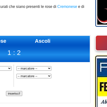
urati che siano presenti le rose di
Cremonese
e di
se
Ascoli
1 : 2