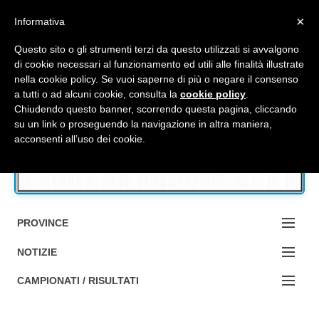
Top Menu
×
Informativa
Questo sito o gli strumenti terzi da questo utilizzati si avvalgono
di cookie necessari al funzionamento ed utili alle finalità illustrate
nella cookie policy. Se vuoi saperne di più o negare il consenso
Accedi / Registrati
a tutti o ad alcuni cookie, consulta la
cookie policy
.
Chiudendo questo banner, scorrendo questa pagina, cliccando
su un link o proseguendo la navigazione in altra maniera,
Contattaci
acconsenti all’uso dei cookie.
Cerca
PROVINCE
EDIZIONE:
NOTIZIE
BOLOGNA
NOTIZIE:
CAMPIONATI / RISULTATI
FERRARA
MA DA BO ?1?
Campionati e Risultati: