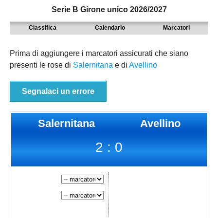
Serie B Girone unico 2026/2027
MODENA
SERIE D
NAZIONALI
Classifica
Calendario
Marcatori
PARMA
9° TORNEO EMILIAGOL
REGIONALI
PIACENZA
ECCELLENZA
Prima di aggiungere i marcatori assicurati che siano
presenti le rose di
Salernitana
e di
Avellino
REGGIO EMILIA
PROMOZIONE
Carica la tua Rosa
PRIMA
Segnalaci un errore
SECONDA
Salernitana
Avellino
TERZA
2 : 0
JUNIORES