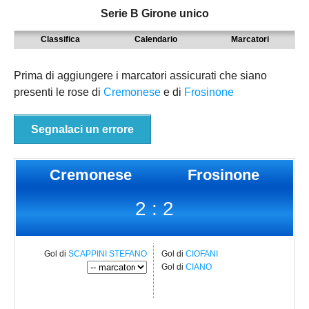
Serie B Girone unico
MODENA
SERIE D
NAZIONALI
Classifica
Calendario
Marcatori
PARMA
9° TORNEO EMILIAGOL
REGIONALI
PIACENZA
ECCELLENZA
Prima di aggiungere i marcatori assicurati che siano
presenti le rose di
Cremonese
e di
Frosinone
REGGIO EMILIA
PROMOZIONE
Carica la tua Rosa
PRIMA
Segnalaci un errore
SECONDA
Cremonese
Frosinone
TERZA
2 : 2
JUNIORES
Gol di
SCAPPINI STEFANO
Gol di
CIOFANI
Gol di
CIANO