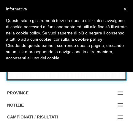
Top Menu
×
Informativa
Questo sito o gli strumenti terzi da questo utilizzati si avvalgono
di cookie necessari al funzionamento ed utili alle finalità illustrate
nella cookie policy. Se vuoi saperne di più o negare il consenso
Accedi / Registrati
a tutti o ad alcuni cookie, consulta la
cookie policy
.
Chiudendo questo banner, scorrendo questa pagina, cliccando
su un link o proseguendo la navigazione in altra maniera,
Contattaci
acconsenti all’uso dei cookie.
Cerca
PROVINCE
EDIZIONE:
NOTIZIE
BOLOGNA
NOTIZIE:
CAMPIONATI / RISULTATI
FERRARA
MA DA BO ?1?
Campionati e Risultati: