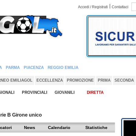
|
Accedi / Registrati
Contattaci
A
PARMA
PIACENZA
REGGIO EMILIA
RNEO EMILIAGOL
ECCELLENZA
PROMOZIONE
PRIMA
SECONDA
IONALI
PROVINCIALI
GIOVANILI
DIRETTA
rie B Girone unico
catori
News
Calendario
Statistiche