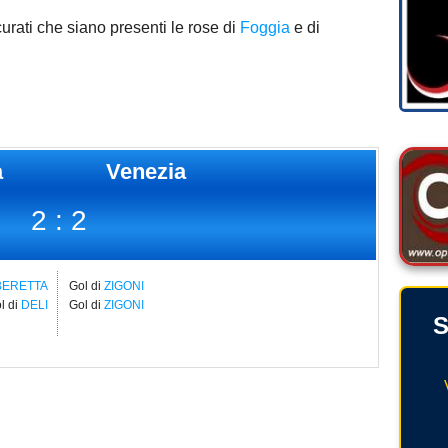
urati che siano presenti le rose di
Foggia
e di
a
Venezia
2 : 2
BERETTA
Gol di
ZIGONI
l di
DELI
Gol di
ZIGONI
S