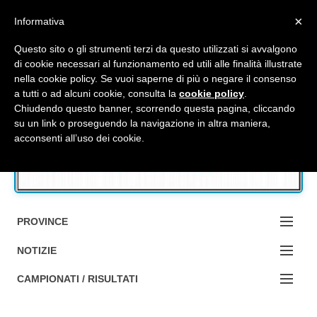
Top Menu
×
Informativa
Questo sito o gli strumenti terzi da questo utilizzati si avvalgono
di cookie necessari al funzionamento ed utili alle finalità illustrate
nella cookie policy. Se vuoi saperne di più o negare il consenso
Accedi / Registrati
a tutti o ad alcuni cookie, consulta la
cookie policy
.
Chiudendo questo banner, scorrendo questa pagina, cliccando
su un link o proseguendo la navigazione in altra maniera,
Contattaci
acconsenti all’uso dei cookie.
Cerca
PROVINCE
EDIZIONE:
NOTIZIE
BOLOGNA
NOTIZIE:
CAMPIONATI / RISULTATI
FERRARA
MA DA BO ?1?
Campionati e Risultati: