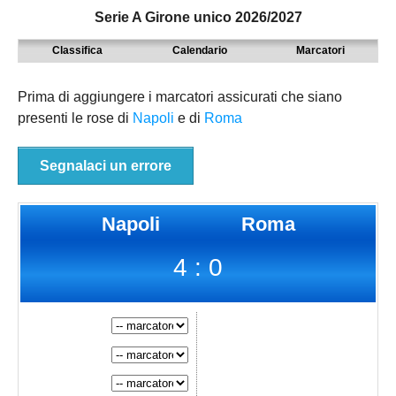
Serie A Girone unico 2026/2027
MODENA
SERIE D
NAZIONALI
Classifica
Calendario
Marcatori
PARMA
9° TORNEO EMILIAGOL
REGIONALI
PIACENZA
ECCELLENZA
Prima di aggiungere i marcatori assicurati che siano
presenti le rose di
Napoli
e di
Roma
REGGIO EMILIA
PROMOZIONE
Carica la tua Rosa
PRIMA
Segnalaci un errore
SECONDA
Napoli
Roma
TERZA
4 : 0
JUNIORES