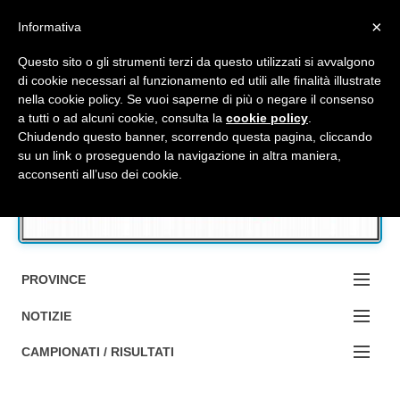
Top Menu
×
Informativa
Questo sito o gli strumenti terzi da questo utilizzati si avvalgono
di cookie necessari al funzionamento ed utili alle finalità illustrate
nella cookie policy. Se vuoi saperne di più o negare il consenso
Accedi / Registrati
a tutti o ad alcuni cookie, consulta la
cookie policy
.
Chiudendo questo banner, scorrendo questa pagina, cliccando
su un link o proseguendo la navigazione in altra maniera,
Contattaci
acconsenti all’uso dei cookie.
Cerca
PROVINCE
EDIZIONE:
NOTIZIE
BOLOGNA
NOTIZIE:
CAMPIONATI / RISULTATI
FERRARA
MA DA BO ?1?
Campionati e Risultati: