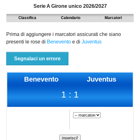
Serie A Girone unico 2026/2027
MODENA
SERIE D
NAZIONALI
Classifica
Calendario
Marcatori
PARMA
9° TORNEO EMILIAGOL
REGIONALI
PIACENZA
ECCELLENZA
Prima di aggiungere i marcatori assicurati che siano
presenti le rose di
Benevento
e di
Juventus
REGGIO EMILIA
PROMOZIONE
Carica la tua Rosa
PRIMA
Segnalaci un errore
SECONDA
Benevento
Juventus
TERZA
1 : 1
JUNIORES