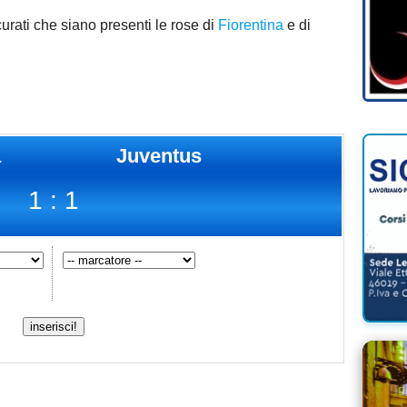
urati che siano presenti le rose di
Fiorentina
e di
a
Juventus
1 : 1