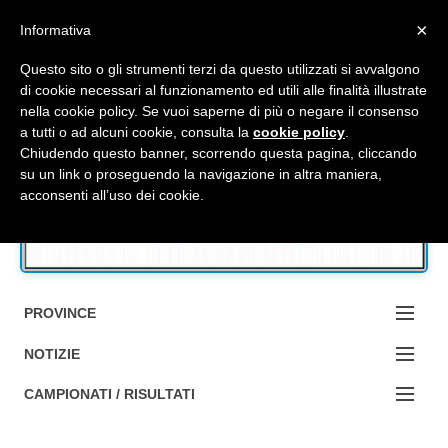
Top Menu
×
Informativa
Questo sito o gli strumenti terzi da questo utilizzati si avvalgono
di cookie necessari al funzionamento ed utili alle finalità illustrate
nella cookie policy. Se vuoi saperne di più o negare il consenso
Accedi / Registrati
a tutti o ad alcuni cookie, consulta la
cookie policy
.
Chiudendo questo banner, scorrendo questa pagina, cliccando
su un link o proseguendo la navigazione in altra maniera,
Contattaci
acconsenti all’uso dei cookie.
Cerca
PROVINCE
EDIZIONE:
NOTIZIE
BOLOGNA
NOTIZIE:
CAMPIONATI / RISULTATI
FERRARA
MA DA BO ?1?
Campionati e Risultati: