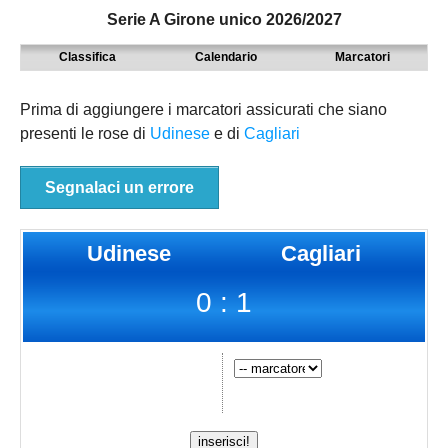
Serie A Girone unico 2026/2027
MODENA
SERIE D
NAZIONALI
Classifica
Calendario
Marcatori
PARMA
9° TORNEO EMILIAGOL
REGIONALI
PIACENZA
ECCELLENZA
Prima di aggiungere i marcatori assicurati che siano
presenti le rose di
Udinese
e di
Cagliari
REGGIO EMILIA
PROMOZIONE
Carica la tua Rosa
PRIMA
Segnalaci un errore
SECONDA
Udinese
Cagliari
TERZA
0 : 1
JUNIORES