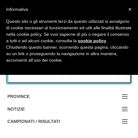
Top Menu
×
Informativa
Questo sito o gli strumenti terzi da questo utilizzati si avvalgono
di cookie necessari al funzionamento ed utili alle finalità illustrate
nella cookie policy. Se vuoi saperne di più o negare il consenso
Accedi / Registrati
a tutti o ad alcuni cookie, consulta la
cookie policy
.
Chiudendo questo banner, scorrendo questa pagina, cliccando
su un link o proseguendo la navigazione in altra maniera,
Contattaci
acconsenti all’uso dei cookie.
Cerca
PROVINCE
EDIZIONE:
NOTIZIE
BOLOGNA
NOTIZIE:
CAMPIONATI / RISULTATI
FERRARA
MA DA BO ?1?
Campionati e Risultati: