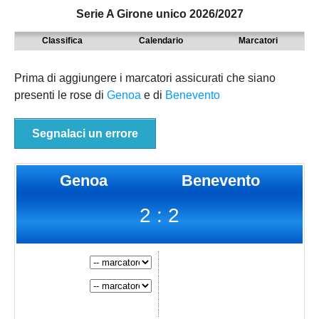
Serie A Girone unico 2026/2027
MODENA
SERIE D
NAZIONALI
Classifica
Calendario
Marcatori
PARMA
9° TORNEO EMILIAGOL
REGIONALI
PIACENZA
ECCELLENZA
Prima di aggiungere i marcatori assicurati che siano
presenti le rose di
Genoa
e di
Benevento
REGGIO EMILIA
PROMOZIONE
Carica la tua Rosa
PRIMA
Segnalaci un errore
SECONDA
Genoa
Benevento
TERZA
2 : 2
JUNIORES