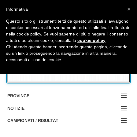
Top Menu
×
Informativa
Questo sito o gli strumenti terzi da questo utilizzati si avvalgono
di cookie necessari al funzionamento ed utili alle finalità illustrate
nella cookie policy. Se vuoi saperne di più o negare il consenso
Accedi / Registrati
a tutti o ad alcuni cookie, consulta la
cookie policy
.
Chiudendo questo banner, scorrendo questa pagina, cliccando
su un link o proseguendo la navigazione in altra maniera,
Contattaci
acconsenti all’uso dei cookie.
Cerca
PROVINCE
EDIZIONE:
NOTIZIE
BOLOGNA
NOTIZIE:
CAMPIONATI / RISULTATI
FERRARA
MA DA BO ?1?
Campionati e Risultati: