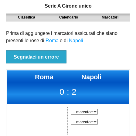
Serie A Girone unico
MODENA
SERIE D
NAZIONALI
Classifica
Calendario
Marcatori
PARMA
9° TORNEO EMILIAGOL
REGIONALI
PIACENZA
ECCELLENZA
Prima di aggiungere i marcatori assicurati che siano
presenti le rose di
Roma
e di
Napoli
REGGIO EMILIA
PROMOZIONE
Carica la tua Rosa
PRIMA
Segnalaci un errore
SECONDA
Roma
Napoli
TERZA
0 : 2
JUNIORES