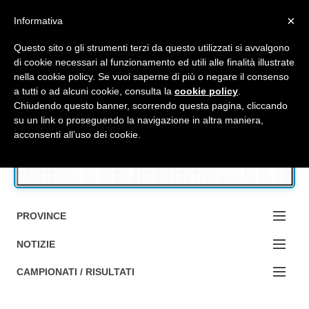
Top Menu
×
Informativa
Questo sito o gli strumenti terzi da questo utilizzati si avvalgono
di cookie necessari al funzionamento ed utili alle finalità illustrate
nella cookie policy. Se vuoi saperne di più o negare il consenso
Accedi / Registrati
a tutti o ad alcuni cookie, consulta la
cookie policy
.
Chiudendo questo banner, scorrendo questa pagina, cliccando
su un link o proseguendo la navigazione in altra maniera,
Contattaci
acconsenti all’uso dei cookie.
Cerca
PROVINCE
EDIZIONE:
NOTIZIE
BOLOGNA
NOTIZIE:
CAMPIONATI / RISULTATI
FERRARA
MA DA BO ?1?
Campionati e Risultati: