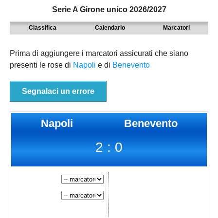
Serie A Girone unico 2026/2027
MODENA
SERIE D
NAZIONALI
Classifica
Calendario
Marcatori
PARMA
9° TORNEO EMILIAGOL
REGIONALI
PIACENZA
ECCELLENZA
Prima di aggiungere i marcatori assicurati che siano
presenti le rose di
Napoli
e di
Benevento
REGGIO EMILIA
PROMOZIONE
Carica la tua Rosa
PRIMA
Segnalaci un errore
SECONDA
Napoli
Benevento
TERZA
2 : 0
JUNIORES