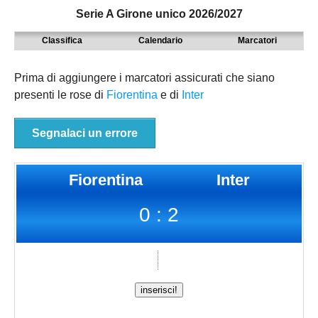
Serie A Girone unico 2026/2027
MODENA
SERIE D
NAZIONALI
Classifica
Calendario
Marcatori
PARMA
9° TORNEO EMILIAGOL
REGIONALI
PIACENZA
ECCELLENZA
Prima di aggiungere i marcatori assicurati che siano
presenti le rose di
Fiorentina
e di
Inter
REGGIO EMILIA
PROMOZIONE
Carica la tua Rosa
PRIMA
Segnalaci un errore
SECONDA
Fiorentina
Inter
TERZA
0 : 2
JUNIORES