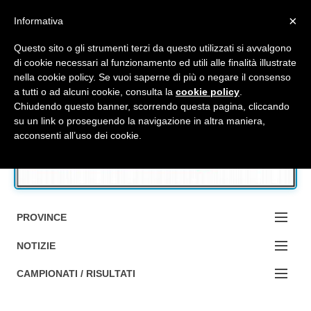
Top Menu
×
Informativa
Questo sito o gli strumenti terzi da questo utilizzati si avvalgono
di cookie necessari al funzionamento ed utili alle finalità illustrate
nella cookie policy. Se vuoi saperne di più o negare il consenso
Accedi / Registrati
a tutti o ad alcuni cookie, consulta la
cookie policy
.
Chiudendo questo banner, scorrendo questa pagina, cliccando
su un link o proseguendo la navigazione in altra maniera,
Contattaci
acconsenti all’uso dei cookie.
Cerca
PROVINCE
EDIZIONE:
NOTIZIE
BOLOGNA
NOTIZIE:
CAMPIONATI / RISULTATI
FERRARA
MA DA BO ?1?
Campionati e Risultati: