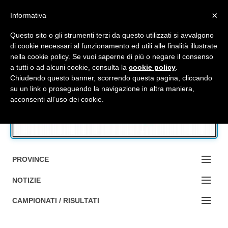
Top Menu
×
Informativa
Questo sito o gli strumenti terzi da questo utilizzati si avvalgono
di cookie necessari al funzionamento ed utili alle finalità illustrate
nella cookie policy. Se vuoi saperne di più o negare il consenso
Accedi / Registrati
a tutti o ad alcuni cookie, consulta la
cookie policy
.
Chiudendo questo banner, scorrendo questa pagina, cliccando
su un link o proseguendo la navigazione in altra maniera,
Contattaci
acconsenti all’uso dei cookie.
Cerca
PROVINCE
EDIZIONE:
NOTIZIE
BOLOGNA
NOTIZIE:
CAMPIONATI / RISULTATI
FERRARA
MA DA BO ?1?
Campionati e Risultati: