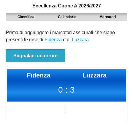
Eccellenza Girone A 2026/2027
MODENA
SERIE D
NAZIONALI
Classifica
Calendario
Marcatori
PARMA
9° TORNEO EMILIAGOL
REGIONALI
PIACENZA
ECCELLENZA
Prima di aggiungere i marcatori assicurati che siano
presenti le rose di
Fidenza
e di
Luzzara
REGGIO EMILIA
PROMOZIONE
Carica la tua Rosa
PRIMA
Segnalaci un errore
SECONDA
Fidenza
Luzzara
TERZA
0 : 3
JUNIORES