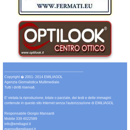
--------------------------------------------------------------------
Copyright � 2001- 2014 EMILIAGOL
Agenzia Giornalistica Multimediale.
Tutti i diritti riservati.
E' vietata la riproduzione, totale o parziale, dei testi e delle immagini
contenute in questo sito Internet senza l'autorizzazione di EMILIAGOL
Responsabile Giorgio Mansanti
Mobile 339 4022589
info@emiliagol.it
manso@emiliagol.it