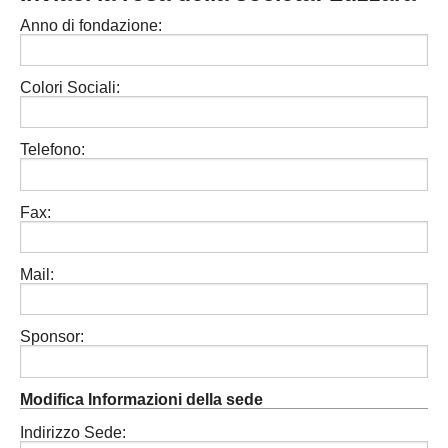
MODENA
SERIE D
Anno di fondazione:
NAZIONALI
PARMA
REGIONALI
ECCELLENZA
Colori Sociali:
PIACENZA
PROMOZIONE
REGGIO EMILIA
Telefono:
PRIMA
Carica la tua Rosa
SECONDA
Fax:
TERZA
Mail:
JUNIORES
Sponsor:
Modifica Informazioni della sede
Indirizzo Sede: