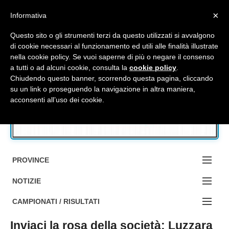
Top Menu
×
Informativa
Questo sito o gli strumenti terzi da questo utilizzati si avvalgono
di cookie necessari al funzionamento ed utili alle finalità illustrate
nella cookie policy. Se vuoi saperne di più o negare il consenso
Accedi / Registrati
a tutti o ad alcuni cookie, consulta la
cookie policy
.
Chiudendo questo banner, scorrendo questa pagina, cliccando
su un link o proseguendo la navigazione in altra maniera,
Contattaci
acconsenti all’uso dei cookie.
Cerca
PROVINCE
EDIZIONE:
NOTIZIE
BOLOGNA
NOTIZIE:
CAMPIONATI / RISULTATI
FERRARA
MA DA BO ?1?
Inviaci la rosa della società: Luzzara
Campionati e Risultati: