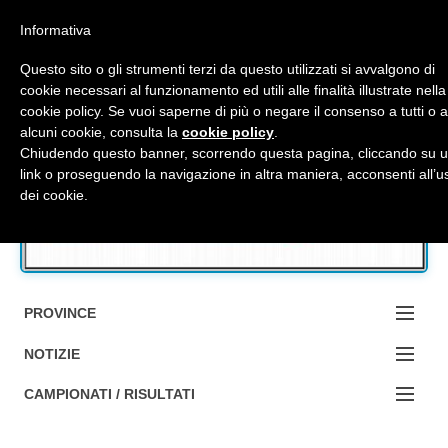
Top Menu
Informativa
Questo sito o gli strumenti terzi da questo utilizzati si avvalgono di
cookie necessari al funzionamento ed utili alle finalità illustrate nella
cookie policy. Se vuoi saperne di più o negare il consenso a tutti o 
Accedi / Registrati
alcuni cookie, consulta la
cookie policy
.
Chiudendo questo banner, scorrendo questa pagina, cliccando su 
link o proseguendo la navigazione in altra maniera, acconsenti all’u
Contattaci
dei cookie.
Cerca
PROVINCE
EDIZIONE:
NOTIZIE
BOLOGNA
NOTIZIE:
CAMPIONATI / RISULTATI
FERRARA
MA DA BO ?1?
Campionati e Risultati: