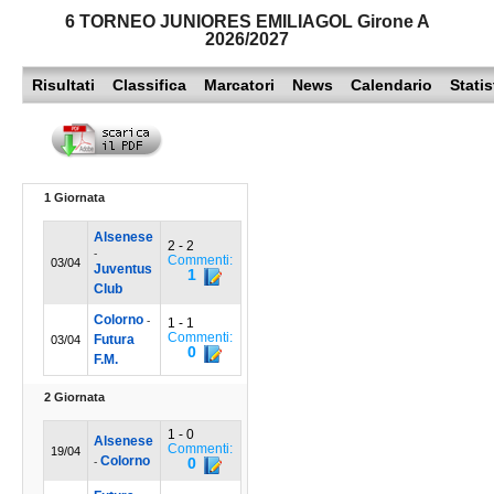
6 TORNEO JUNIORES EMILIAGOL Girone A
MODENA
SERIE D
NAZIONALI
2026/2027
PARMA
REGIONALI
Risultati
Classifica
Marcatori
News
Calendario
Statis
ECCELLENZA
PIACENZA
PROMOZIONE
REGGIO EMILIA
PRIMA
1 Giornata
Carica la tua Rosa
SECONDA
Alsenese
2 - 2
-
Commenti:
03/04
Juventus
TERZA
1
Club
JUNIORES
Colorno
-
1 - 1
Commenti:
Futura
03/04
0
F.M.
2 Giornata
1 - 0
Alsenese
Commenti:
19/04
Colorno
0
-