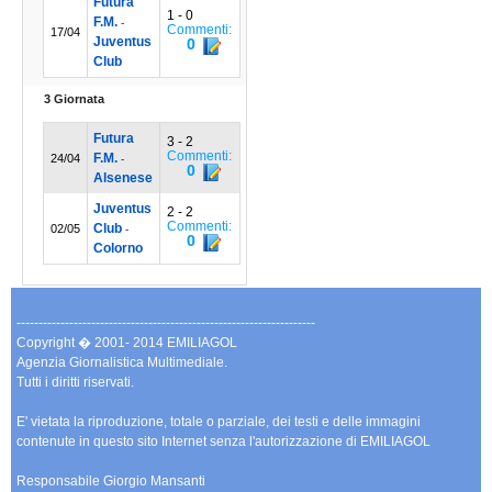
Futura
1 - 0
F.M.
-
Commenti:
17/04
Juventus
0
Club
3 Giornata
Futura
3 - 2
Commenti:
F.M.
24/04
-
0
Alsenese
Juventus
2 - 2
Commenti:
Club
02/05
-
0
Colorno
--------------------------------------------------------------------
Copyright � 2001- 2014 EMILIAGOL
Agenzia Giornalistica Multimediale.
Tutti i diritti riservati.
E' vietata la riproduzione, totale o parziale, dei testi e delle immagini
contenute in questo sito Internet senza l'autorizzazione di EMILIAGOL
Responsabile Giorgio Mansanti