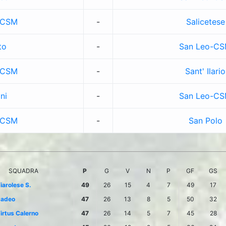
-CSM
-
Salicetese
to
-
San Leo-C
-CSM
-
Sant' Ilario
ni
-
San Leo-C
-CSM
-
San Polo
SQUADRA
P
G
V
N
P
GF
GS
iarolese S.
49
26
15
4
7
49
17
adeo
47
26
13
8
5
50
32
irtus Calerno
47
26
14
5
7
45
28