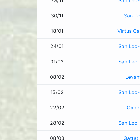
23/11
San Leo
30/11
San Po
18/01
Virtus Ca
24/01
San Leo
01/02
San Leo
08/02
Levan
15/02
San Leo
22/02
Cade
28/02
San Leo
08/03
Gattat