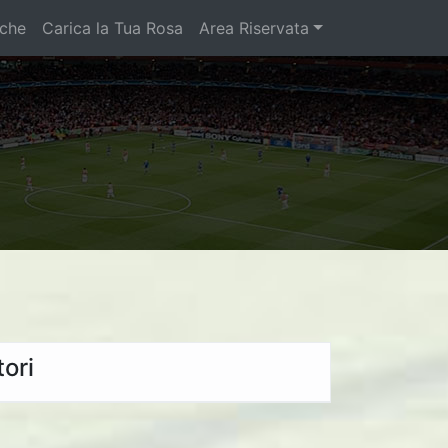
iche
Carica la Tua Rosa
Area Riservata
ori