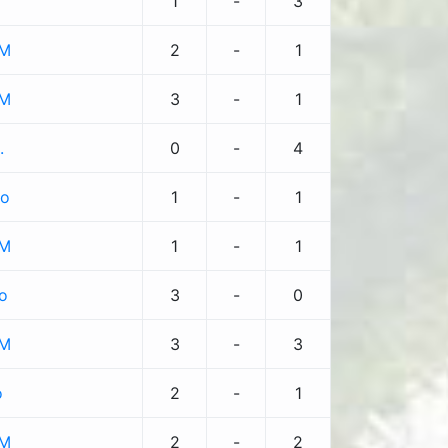
1
-
3
SM
2
-
1
SM
3
-
1
.
0
-
4
io
1
-
1
SM
1
-
1
o
3
-
0
SM
3
-
3
o
2
-
1
SM
2
-
2