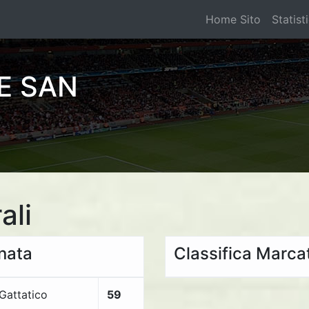
Home Sito
Statist
E SAN
ali
rnata
Classifica Marcat
Gattatico
59