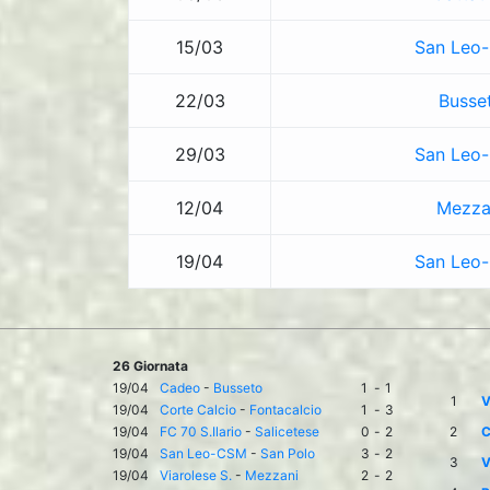
15/03
San Leo
22/03
Busse
29/03
San Leo
12/04
Mezza
19/04
San Leo
26 Giornata
19/04
Cadeo
-
Busseto
1
-
1
1
V
19/04
Corte Calcio
-
Fontacalcio
1
-
3
19/04
FC 70 S.Ilario
-
Salicetese
0
-
2
2
C
19/04
San Leo-CSM
-
San Polo
3
-
2
3
V
19/04
Viarolese S.
-
Mezzani
2
-
2