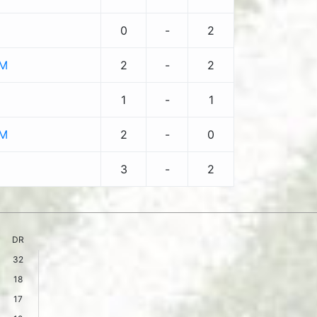
0
-
2
SM
2
-
2
1
-
1
SM
2
-
0
3
-
2
DR
32
18
17