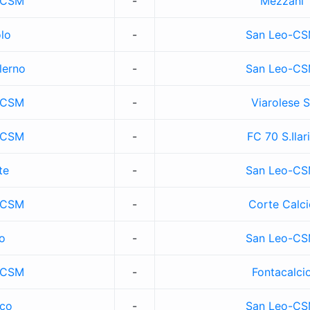
-CSM
-
Mezzani
lo
-
San Leo-C
lerno
-
San Leo-C
-CSM
-
Viarolese S
-CSM
-
FC 70 S.Ilar
te
-
San Leo-C
-CSM
-
Corte Calci
o
-
San Leo-C
-CSM
-
Fontacalci
ico
-
San Leo-C