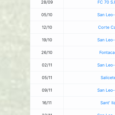
28/09
FC 70 S.I
05/10
San Leo
12/10
Corte Ca
19/10
San Leo
26/10
Fontaca
02/11
San Leo
05/11
Salicet
09/11
San Leo
16/11
Sant' Il