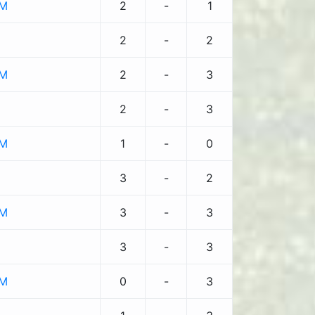
SM
2
-
1
2
-
2
SM
2
-
3
2
-
3
SM
1
-
0
3
-
2
SM
3
-
3
3
-
3
SM
0
-
3