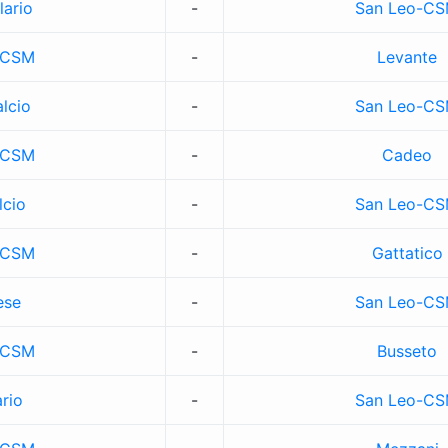
lario
-
San Leo-C
-CSM
-
Levante
lcio
-
San Leo-C
-CSM
-
Cadeo
lcio
-
San Leo-C
-CSM
-
Gattatico
ese
-
San Leo-C
-CSM
-
Busseto
ario
-
San Leo-C