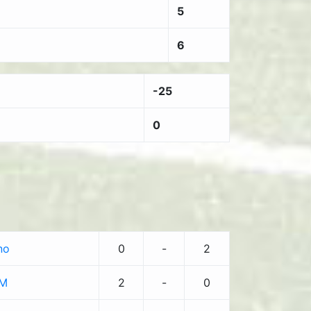
5
6
-25
0
no
0
-
2
SM
2
-
0