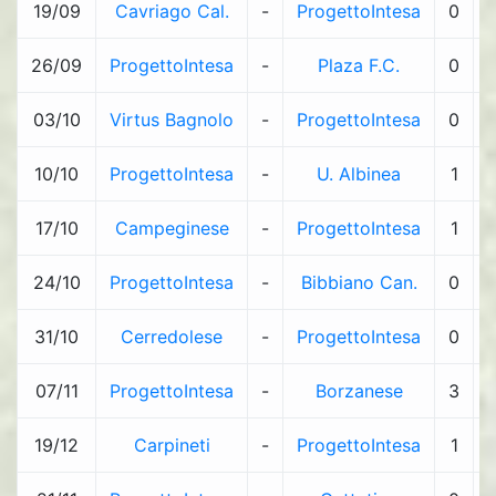
19/09
Cavriago Cal.
-
ProgettoIntesa
0
-
26/09
ProgettoIntesa
-
Plaza F.C.
0
-
03/10
Virtus Bagnolo
-
ProgettoIntesa
0
-
10/10
ProgettoIntesa
-
U. Albinea
1
-
17/10
Campeginese
-
ProgettoIntesa
1
-
24/10
ProgettoIntesa
-
Bibbiano Can.
0
-
31/10
Cerredolese
-
ProgettoIntesa
0
-
07/11
ProgettoIntesa
-
Borzanese
3
-
19/12
Carpineti
-
ProgettoIntesa
1
-