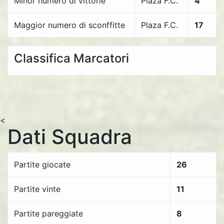
Minor numero di vittorie
Plaza F.C.
4
Maggior numero di sconffitte
Plaza F.C.
17
Classifica Marcatori
<
Dati Squadra
Partite giocate
26
Partite vinte
11
Partite pareggiate
8