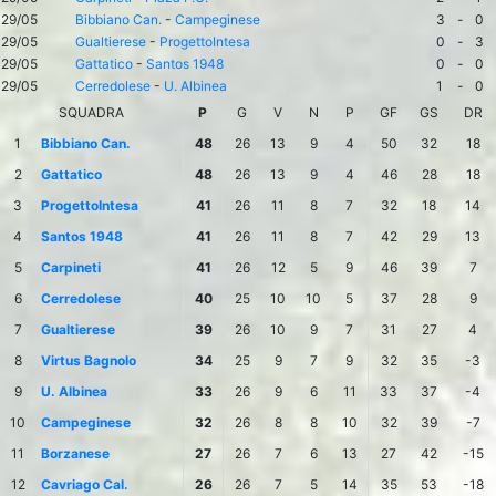
29/05
Bibbiano Can.
-
Campeginese
3
-
0
29/05
Gualtierese
-
ProgettoIntesa
0
-
3
29/05
Gattatico
-
Santos 1948
0
-
0
29/05
Cerredolese
-
U. Albinea
1
-
0
SQUADRA
P
G
V
N
P
GF
GS
DR
1
Bibbiano Can.
48
26
13
9
4
50
32
18
2
Gattatico
48
26
13
9
4
46
28
18
3
ProgettoIntesa
41
26
11
8
7
32
18
14
4
Santos 1948
41
26
11
8
7
42
29
13
5
Carpineti
41
26
12
5
9
46
39
7
6
Cerredolese
40
25
10
10
5
37
28
9
7
Gualtierese
39
26
10
9
7
31
27
4
8
Virtus Bagnolo
34
25
9
7
9
32
35
-3
9
U. Albinea
33
26
9
6
11
33
37
-4
10
Campeginese
32
26
8
8
10
32
39
-7
11
Borzanese
27
26
7
6
13
27
42
-15
12
Cavriago Cal.
26
26
7
5
14
35
53
-18