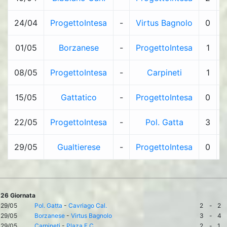
24/04
ProgettoIntesa
-
Virtus Bagnolo
0
-
01/05
Borzanese
-
ProgettoIntesa
1
-
08/05
ProgettoIntesa
-
Carpineti
1
-
15/05
Gattatico
-
ProgettoIntesa
0
-
22/05
ProgettoIntesa
-
Pol. Gatta
3
-
29/05
Gualtierese
-
ProgettoIntesa
0
-
26 Giornata
29/05
Pol. Gatta
-
Cavriago Cal.
2
-
2
29/05
Borzanese
-
Virtus Bagnolo
3
-
4
29/05
Carpineti
-
Plaza F.C.
2
-
1