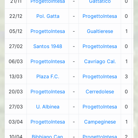
21/11
ProgettoIntesa
-
Gattatico
0
-
22/12
Pol. Gatta
-
ProgettoIntesa
0
-
05/12
ProgettoIntesa
-
Gualtierese
1
-
27/02
Santos 1948
-
ProgettoIntesa
0
-
06/03
ProgettoIntesa
-
Cavriago Cal.
1
-
13/03
Plaza F.C.
-
ProgettoIntesa
3
-
20/03
ProgettoIntesa
-
Cerredolese
0
-
27/03
U. Albinea
-
ProgettoIntesa
0
-
03/04
ProgettoIntesa
-
Campeginese
1
-
10/04
Bibbiano Can.
-
ProgettoIntesa
2
-