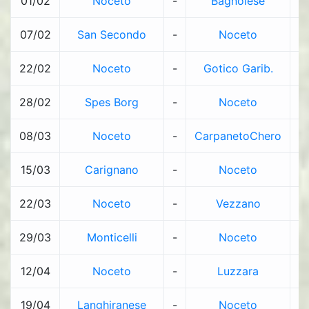
01/02
Noceto
-
Bagnolese
2
07/02
San Secondo
-
Noceto
0
22/02
Noceto
-
Gotico Garib.
0
28/02
Spes Borg
-
Noceto
3
08/03
Noceto
-
CarpanetoChero
0
15/03
Carignano
-
Noceto
1
22/03
Noceto
-
Vezzano
2
29/03
Monticelli
-
Noceto
2
12/04
Noceto
-
Luzzara
2
19/04
Langhiranese
-
Noceto
2