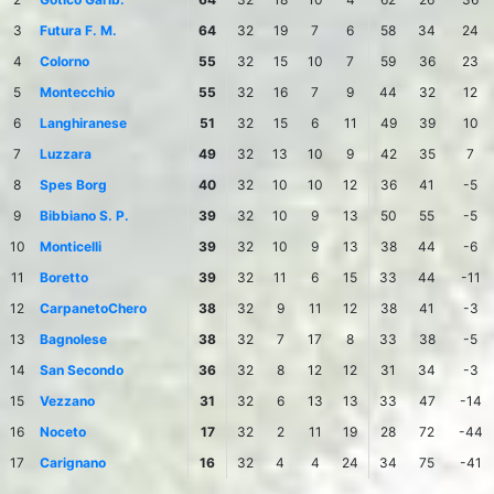
3
Futura F. M.
64
32
19
7
6
58
34
24
4
Colorno
55
32
15
10
7
59
36
23
5
Montecchio
55
32
16
7
9
44
32
12
6
Langhiranese
51
32
15
6
11
49
39
10
7
Luzzara
49
32
13
10
9
42
35
7
8
Spes Borg
40
32
10
10
12
36
41
-5
9
Bibbiano S. P.
39
32
10
9
13
50
55
-5
10
Monticelli
39
32
10
9
13
38
44
-6
11
Boretto
39
32
11
6
15
33
44
-11
12
CarpanetoChero
38
32
9
11
12
38
41
-3
13
Bagnolese
38
32
7
17
8
33
38
-5
14
San Secondo
36
32
8
12
12
31
34
-3
15
Vezzano
31
32
6
13
13
33
47
-14
16
Noceto
17
32
2
11
19
28
72
-44
17
Carignano
16
32
4
4
24
34
75
-41