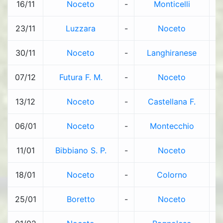
16/11
Noceto
-
Monticelli
1
23/11
Luzzara
-
Noceto
2
30/11
Noceto
-
Langhiranese
1
07/12
Futura F. M.
-
Noceto
2
13/12
Noceto
-
Castellana F.
1
06/01
Noceto
-
Montecchio
0
11/01
Bibbiano S. P.
-
Noceto
2
18/01
Noceto
-
Colorno
3
25/01
Boretto
-
Noceto
2