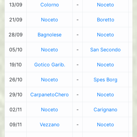
13/09
Colorno
-
Noceto
4
21/09
Noceto
-
Boretto
0
28/09
Bagnolese
-
Noceto
4
05/10
Noceto
-
San Secondo
1
19/10
Gotico Garib.
-
Noceto
3
26/10
Noceto
-
Spes Borg
1
29/10
CarpanetoChero
-
Noceto
1
02/11
Noceto
-
Carignano
2
09/11
Vezzano
-
Noceto
3