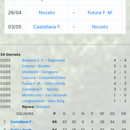
26/04
Noceto
-
Futura F. M.
0
03/05
Castellana F.
-
Noceto
3
34 Giornata
03/05
Bibbiano S. P.
-
Bagnolese
4
-
4
03/05
Colorno
-
Boretto
5
-
0
03/05
Monticelli
-
Carignano
2
-
0
03/05
Luzzara
-
CarpanetoChero
0
-
1
03/05
Futura F. M.
-
Gotico Garib.
4
-
3
03/05
Castellana F.
-
Noceto
3
-
0
03/05
Montecchio
-
San Secondo
1
-
0
03/05
Langhiranese
-
Spes Borg
1
-
2
03/05
Riposa:
Vezzano
SQUADRA
P
G
V
N
P
GF
GS
DR
1
Castellana F.
66
32
20
6
6
59
34
25
2
Gotico Garib.
64
32
18
10
4
62
26
36