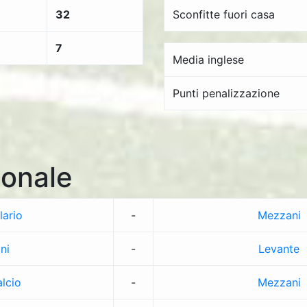
32
Sconfitte fuori casa
7
Media inglese
Punti penalizzazione
onale
lario
-
Mezzani
ni
-
Levante
lcio
-
Mezzani