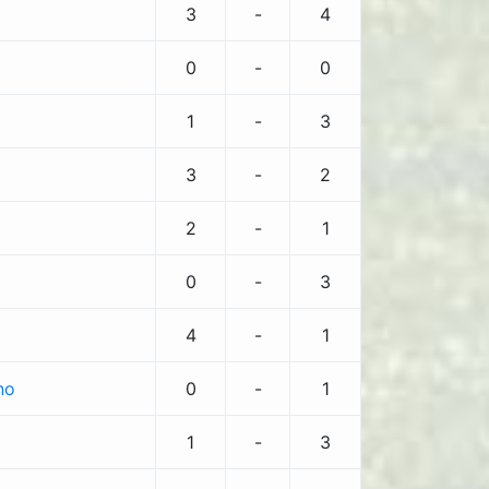
3
-
4
0
-
0
1
-
3
3
-
2
2
-
1
0
-
3
4
-
1
no
0
-
1
1
-
3