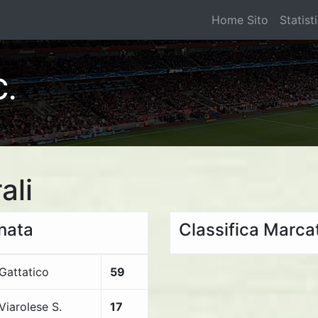
Home Sito
Statist
C.
ali
rnata
Classifica Marcat
Gattatico
59
Viarolese S.
17