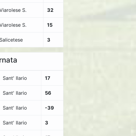
Viarolese S.
32
Viarolese S.
15
Salicetese
3
ornata
Sant' Ilario
17
Sant' Ilario
56
Sant' Ilario
-39
Sant' Ilario
3