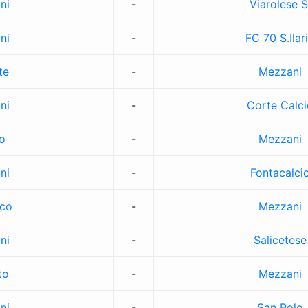
ni
-
Viarolese S
ni
-
FC 70 S.Ilar
te
-
Mezzani
ni
-
Corte Calci
o
-
Mezzani
ni
-
Fontacalci
ico
-
Mezzani
ni
-
Salicetese
to
-
Mezzani
ni
-
San Polo