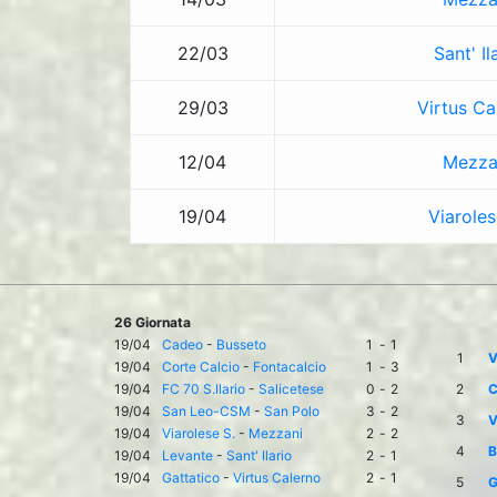
22/03
Sant' Il
29/03
Virtus Ca
12/04
Mezza
19/04
Viaroles
26 Giornata
19/04
Cadeo
-
Busseto
1
-
1
1
V
19/04
Corte Calcio
-
Fontacalcio
1
-
3
19/04
FC 70 S.Ilario
-
Salicetese
0
-
2
2
C
19/04
San Leo-CSM
-
San Polo
3
-
2
3
V
19/04
Viarolese S.
-
Mezzani
2
-
2
4
B
19/04
Levante
-
Sant' Ilario
2
-
1
19/04
Gattatico
-
Virtus Calerno
2
-
1
5
G