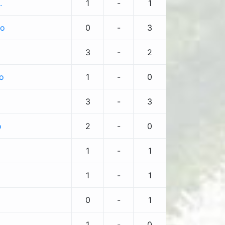
.
1
-
1
io
0
-
3
3
-
2
o
1
-
0
3
-
3
o
2
-
0
1
-
1
1
-
1
0
-
1
1
-
0