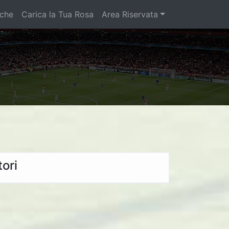
iche
Carica la Tua Rosa
Area Riservata
ori