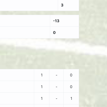
3
-13
0
1
-
0
1
-
0
1
-
1