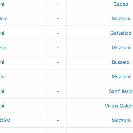
ni
-
Cadeo
lcio
-
Mezzani
ni
-
Gattatico
ese
-
Mezzani
ni
-
Busseto
lo
-
Mezzani
ni
-
Sant' Ilario
ni
-
Virtus Caler
-CSM
-
Mezzani