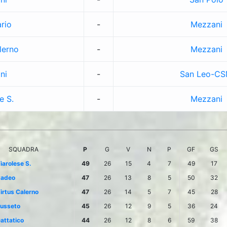
ario
-
Mezzani
lerno
-
Mezzani
ni
-
San Leo-C
e S.
-
Mezzani
SQUADRA
P
G
V
N
P
GF
GS
iarolese S.
49
26
15
4
7
49
17
adeo
47
26
13
8
5
50
32
irtus Calerno
47
26
14
5
7
45
28
usseto
45
26
12
9
5
36
24
attatico
44
26
12
8
6
59
38