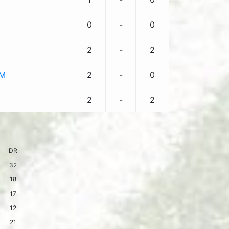
0
-
0
2
-
2
SM
2
-
0
2
-
2
DR
32
18
17
12
21