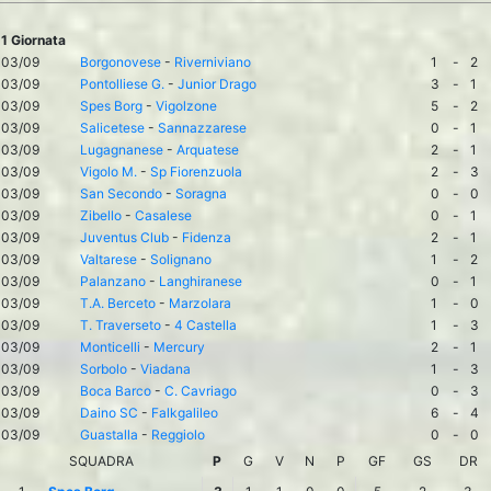
1 Giornata
03/09
Borgonovese
-
Riverniviano
1
-
2
03/09
Pontolliese G.
-
Junior Drago
3
-
1
03/09
Spes Borg
-
Vigolzone
5
-
2
03/09
Salicetese
-
Sannazzarese
0
-
1
03/09
Lugagnanese
-
Arquatese
2
-
1
03/09
Vigolo M.
-
Sp Fiorenzuola
2
-
3
03/09
San Secondo
-
Soragna
0
-
0
03/09
Zibello
-
Casalese
0
-
1
03/09
Juventus Club
-
Fidenza
2
-
1
03/09
Valtarese
-
Solignano
1
-
2
03/09
Palanzano
-
Langhiranese
0
-
1
03/09
T.A. Berceto
-
Marzolara
1
-
0
03/09
T. Traverseto
-
4 Castella
1
-
3
03/09
Monticelli
-
Mercury
2
-
1
03/09
Sorbolo
-
Viadana
1
-
3
03/09
Boca Barco
-
C. Cavriago
0
-
3
03/09
Daino SC
-
Falkgalileo
6
-
4
03/09
Guastalla
-
Reggiolo
0
-
0
SQUADRA
P
G
V
N
P
GF
GS
DR