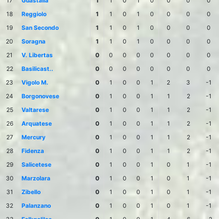
17
Guastalla
1
1
0
1
0
0
0
0
18
Reggiolo
1
1
0
1
0
0
0
0
19
San Secondo
1
1
0
1
0
0
0
0
20
Soragna
1
1
0
1
0
0
0
0
21
V. Libertas
0
0
0
0
0
0
0
0
22
Basilicast..
0
0
0
0
0
0
0
0
23
Vigolo M.
0
1
0
0
1
2
3
-1
24
Borgonovese
0
1
0
0
1
1
2
-1
25
Valtarese
0
1
0
0
1
1
2
-1
26
Arquatese
0
1
0
0
1
1
2
-1
27
Mercury
0
1
0
0
1
1
2
-1
28
Fidenza
0
1
0
0
1
1
2
-1
29
Salicetese
0
1
0
0
1
0
1
-1
30
Marzolara
0
1
0
0
1
0
1
-1
31
Zibello
0
1
0
0
1
0
1
-1
32
Palanzano
0
1
0
0
1
0
1
-1