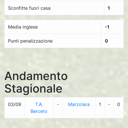
Sconfitte fuori casa
1
Media inglese
-1
Punti penalizzazione
0
Andamento
Stagionale
03/09
T.A.
-
Marzolara
1
-
0
Berceto