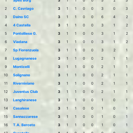
1
Spes Borg
3
1
1
0
0
5
2
3
2
C. Cavriago
3
1
1
0
0
3
0
3
3
Daino SC
3
1
1
0
0
6
4
2
4
4 Castella
3
1
1
0
0
3
1
2
5
Pontolliese G.
3
1
1
0
0
3
1
2
6
Viadana
3
1
1
0
0
3
1
2
7
Sp Fiorenzuola
3
1
1
0
0
3
2
1
8
Lugagnanese
3
1
1
0
0
2
1
1
9
Monticelli
3
1
1
0
0
2
1
1
10
Solignano
3
1
1
0
0
2
1
1
11
Riverniviano
3
1
1
0
0
2
1
1
12
Juventus Club
3
1
1
0
0
2
1
1
13
Langhiranese
3
1
1
0
0
1
0
1
14
Casalese
3
1
1
0
0
1
0
1
15
Sannazzarese
3
1
1
0
0
1
0
1
16
T.A. Berceto
3
1
1
0
0
1
0
1