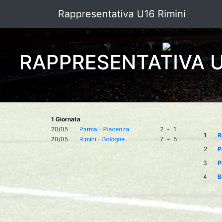
Rappresentativa U16 Rimini
RAPPRESENTATIVA U
1 Giornata
20/05
Parma
-
Piacenza
2
-
1
1
R
20/05
Rimini
-
Bologna
7
-
5
2
P
3
P
4
B