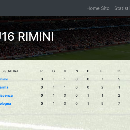
Home Sito
Statist
16 RIMINI
SQUADRA
P
G
V
N
P
GF
GS
imini
3
1
1
0
0
7
5
arma
3
1
1
0
0
2
1
iacenza
0
1
0
0
1
1
2
ologna
0
1
0
0
1
5
7