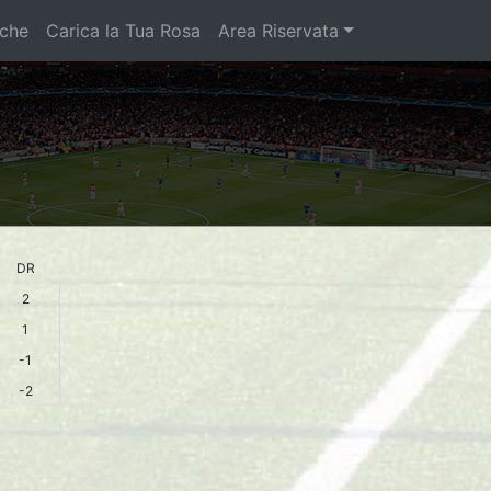
iche
Carica la Tua Rosa
Area Riservata
DR
2
1
-1
-2