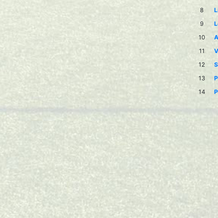
8
L
9
L
10
A
11
V
12
S
13
P
14
P