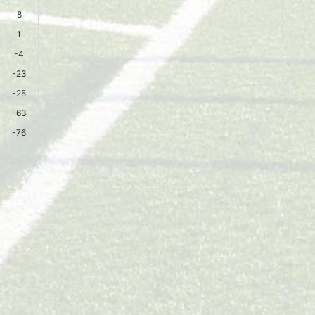
8
1
-4
-23
-25
-63
-76