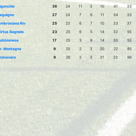
igonchio
36
24
11
3
10
41
33
eguigno
27
24
7
6
11
34
33
mbrosiana Riv
25
23
6
7
10
33
37
irtus Bagnolo
23
25
6
5
14
32
55
abbionese
17
25
3
8
14
30
55
r. Montagna
9
25
2
3
20
22
85
rimavera
9
26
2
3
21
23
99