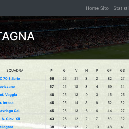
Home Sito
Statist
TAGNA
SQUADRA
P
G
V
N
P
GF
GS
C 70 S.Ilario
66
26
21
3
2
82
27
evizzano
57
25
18
3
4
69
24
ef. Veggia
48
25
13
9
3
45
25
r. Intesa
45
25
14
3
8
52
32
avriago Cal.
45
25
13
6
6
44
27
.A. Giov. XII
43
26
12
7
7
50
32
ellegara
38
24
12
2
10
48
41