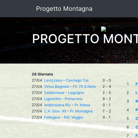
Progetto Montagna
PROGETTO MON
26 Giornata
27/04
Levizzano
-
Cavriago Cal.
0
-
0
1
F
27/04
Virtus Bagnolo
-
FC 70 S.Ilario
2
-
4
27/04
Sabbionese
-
Leguigno
2
-
5
2
L
27/04
Ligonchio
-
Primavera
9
-
2
3
R
27/04
Ambrosiana Riv
-
Pr. Intesa
0
-
1
4
P
27/04
C.A. Giov. XII
-
Pr. Montagna
7
-
2
27/04
Fellegara
-
Ref. Veggia
4
-
1
5
C
6
C
7
F