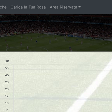
iche
Carica la Tua Rosa
Area Riservata
DR
55
45
20
20
17
18
7