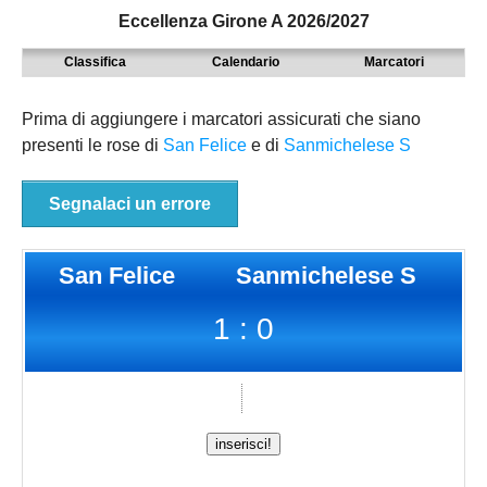
Eccellenza Girone A 2026/2027
MODENA
SERIE D
NAZIONALI
Classifica
Calendario
Marcatori
PARMA
9° TORNEO EMILIAGOL
REGIONALI
PIACENZA
ECCELLENZA
Prima di aggiungere i marcatori assicurati che siano
presenti le rose di
San Felice
e di
Sanmichelese S
REGGIO EMILIA
PROMOZIONE
Carica la tua Rosa
PRIMA
Segnalaci un errore
SECONDA
San Felice
Sanmichelese S
TERZA
1 : 0
JUNIORES