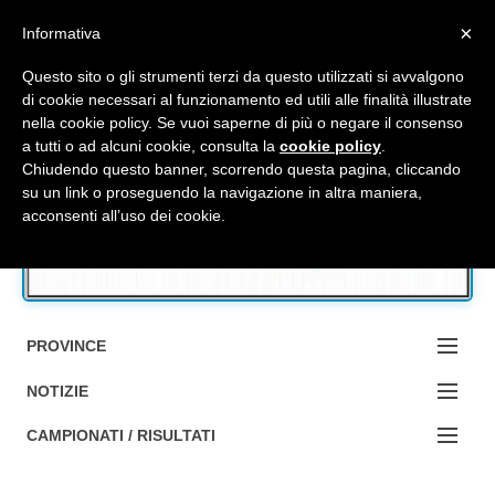
Top Menu
×
Informativa
Questo sito o gli strumenti terzi da questo utilizzati si avvalgono
di cookie necessari al funzionamento ed utili alle finalità illustrate
nella cookie policy. Se vuoi saperne di più o negare il consenso
Accedi / Registrati
a tutti o ad alcuni cookie, consulta la
cookie policy
.
Chiudendo questo banner, scorrendo questa pagina, cliccando
su un link o proseguendo la navigazione in altra maniera,
Contattaci
acconsenti all’uso dei cookie.
Cerca
PROVINCE
EDIZIONE:
NOTIZIE
BOLOGNA
NOTIZIE:
CAMPIONATI / RISULTATI
FERRARA
MA DA BO ?1?
Campionati e Risultati: