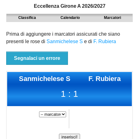
Eccellenza Girone A 2026/2027
MODENA
SERIE D
NAZIONALI
Classifica
Calendario
Marcatori
PARMA
9° TORNEO EMILIAGOL
REGIONALI
PIACENZA
ECCELLENZA
Prima di aggiungere i marcatori assicurati che siano
presenti le rose di
Sanmichelese S
e di
F. Rubiera
REGGIO EMILIA
PROMOZIONE
Carica la tua Rosa
PRIMA
Segnalaci un errore
SECONDA
Sanmichelese S
F. Rubiera
TERZA
1 : 1
JUNIORES