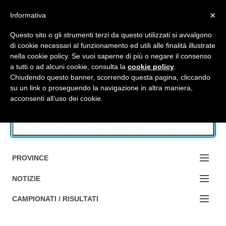
Top Menu
×
Informativa
Questo sito o gli strumenti terzi da questo utilizzati si avvalgono
di cookie necessari al funzionamento ed utili alle finalità illustrate
nella cookie policy. Se vuoi saperne di più o negare il consenso
Accedi / Registrati
a tutti o ad alcuni cookie, consulta la
cookie policy
.
Chiudendo questo banner, scorrendo questa pagina, cliccando
su un link o proseguendo la navigazione in altra maniera,
Contattaci
acconsenti all’uso dei cookie.
Cerca
PROVINCE
EDIZIONE:
NOTIZIE
BOLOGNA
NOTIZIE:
CAMPIONATI / RISULTATI
FERRARA
MA DA BO ?1?
Campionati e Risultati: