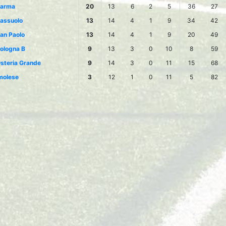
arma
20
13
6
2
5
36
27
assuolo
13
14
4
1
9
34
42
an Paolo
13
14
4
1
9
20
49
ologna B
9
13
3
0
10
8
59
steria Grande
9
14
3
0
11
15
68
molese
3
12
1
0
11
5
82