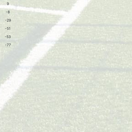
9
-8
-29
-51
-53
-77