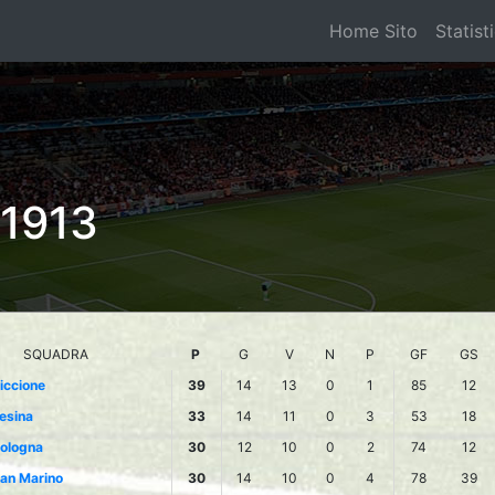
Home Sito
Statist
1913
SQUADRA
P
G
V
N
P
GF
GS
iccione
39
14
13
0
1
85
12
esina
33
14
11
0
3
53
18
ologna
30
12
10
0
2
74
12
an Marino
30
14
10
0
4
78
39