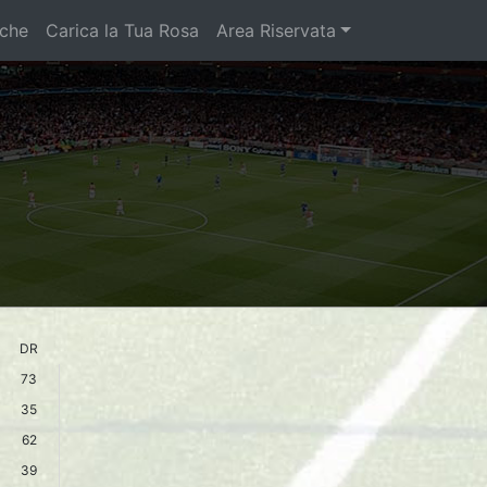
iche
Carica la Tua Rosa
Area Riservata
DR
73
35
62
39