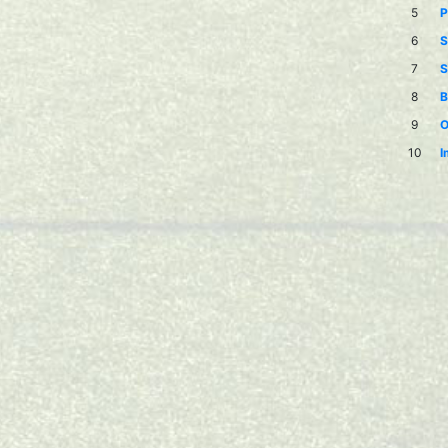
5
P
6
S
7
S
8
B
9
O
10
I