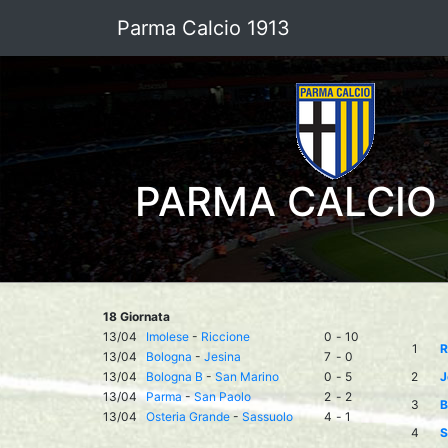
Parma Calcio 1913
PARMA CALCIO 
18 Giornata
13/04
Imolese
-
Riccione
0
-
10
1
R
13/04
Bologna
-
Jesina
7
-
0
13/04
Bologna B
-
San Marino
0
-
5
2
J
13/04
Parma
-
San Paolo
2
-
2
3
B
13/04
Osteria Grande
-
Sassuolo
4
-
1
4
S