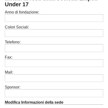
Under 17
MODENA
SERIE D
NAZIONALI
Anno di fondazione:
PARMA
REGIONALI
ECCELLENZA
PIACENZA
Colori Sociali:
PROMOZIONE
REGGIO EMILIA
PRIMA
Telefono:
Carica la tua Rosa
SECONDA
Fax:
TERZA
JUNIORES
Mail:
Sponsor:
Modifica Informazioni della sede