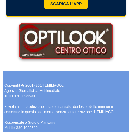
SCARICA L'APP
--------------------------------------------------------------------
Copyright � 2001- 2014 EMILIAGOL
Agenzia Giornalistica Multimediale.
Tutti i diritti riservati.
E' vietata la riproduzione, totale o parziale, dei testi e delle immagini
contenute in questo sito Internet senza l'autorizzazione di EMILIAGOL
Responsabile Giorgio Mansanti
Mobile 339 4022589