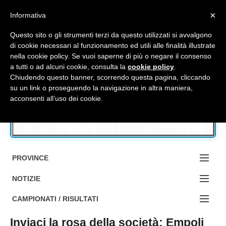
Top Menu
×
Informativa
Questo sito o gli strumenti terzi da questo utilizzati si avvalgono
di cookie necessari al funzionamento ed utili alle finalità illustrate
nella cookie policy. Se vuoi saperne di più o negare il consenso
Accedi / Registrati
a tutti o ad alcuni cookie, consulta la
cookie policy
.
Chiudendo questo banner, scorrendo questa pagina, cliccando
su un link o proseguendo la navigazione in altra maniera,
Contattaci
acconsenti all’uso dei cookie.
Cerca
PROVINCE
EDIZIONE:
NOTIZIE
BOLOGNA
NOTIZIE:
CAMPIONATI / RISULTATI
FERRARA
MA DA BO ?1?
Inviaci la rosa della società: Empoli
Campionati e Risultati: