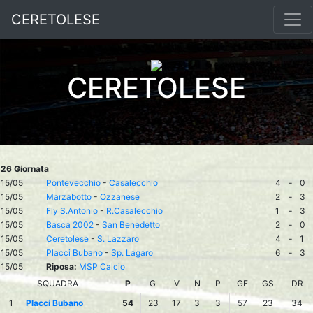
CERETOLESE
CERETOLESE
26 Giornata
15/05
Pontevecchio
-
Casalecchio
4
-
0
15/05
Marzabotto
-
Ozzanese
2
-
3
15/05
Fly S.Antonio
-
R.Casalecchio
1
-
3
15/05
Basca 2002
-
San Benedetto
2
-
0
15/05
Ceretolese
-
S. Lazzaro
4
-
1
15/05
Placci Bubano
-
Sp. Lagaro
6
-
3
15/05
Riposa:
MSP Calcio
SQUADRA
P
G
V
N
P
GF
GS
DR
1
Placci Bubano
54
23
17
3
3
57
23
34