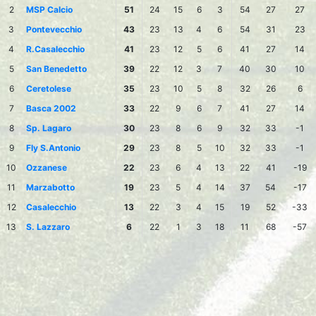
2
MSP Calcio
51
24
15
6
3
54
27
27
3
Pontevecchio
43
23
13
4
6
54
31
23
4
R.Casalecchio
41
23
12
5
6
41
27
14
5
San Benedetto
39
22
12
3
7
40
30
10
6
Ceretolese
35
23
10
5
8
32
26
6
7
Basca 2002
33
22
9
6
7
41
27
14
8
Sp. Lagaro
30
23
8
6
9
32
33
-1
9
Fly S.Antonio
29
23
8
5
10
32
33
-1
10
Ozzanese
22
23
6
4
13
22
41
-19
11
Marzabotto
19
23
5
4
14
37
54
-17
12
Casalecchio
13
22
3
4
15
19
52
-33
13
S. Lazzaro
6
22
1
3
18
11
68
-57