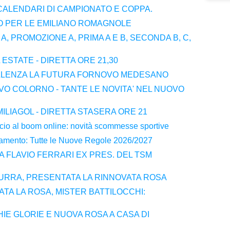
 CALENDARI DI CAMPIONATO E COPPA.
NO PER LE EMILIANO ROMAGNOLE
A, PROMOZIONE A, PRIMA A E B, SECONDA B, C,
 ESTATE - DIRETTA ORE 21,30
ELLENZA LA FUTURA FORNOVO MEDESANO
VO COLORNO - TANTE LE NOVITA' NEL NUOVO
ILIAGOL - DIRETTA STASERA ORE 21
alcio al boom online: novità scommesse sportive
amento: Tutte le Nuove Regole 2026/2027
 A FLAVIO FERRARI EX PRES. DEL TSM
RRA, PRESENTATA LA RINNOVATA ROSA
TA LA ROSA, MISTER BATTILOCCHI:
IE GLORIE E NUOVA ROSA A CASA DI