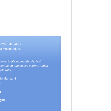
 2026 EMILIAGOL
ca Multimediale.
zione, totale o parziale, dei testi
ntenute in questo sito Internet senza
i EMILIAGOL
io Mansanti
9
t
gine