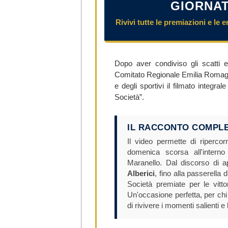
GIORNAT
Rivivi tutte le premiazioni e le
Dopo aver condiviso gli scatti e
Comitato Regionale Emilia Romagna 
e degli sportivi il filmato integr
Società”.
IL RACCONTO COMPLE
Il video permette di ripercor
domenica scorsa all'intern
Maranello. Dal discorso di a
Alberici
, fino alla passerella 
Società premiate per le vitt
Un'occasione perfetta, per chi
di rivivere i momenti salienti e 