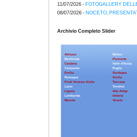
11/07/2026 -
FOTOGALLERY DELLE
08/07/2026 -
NOCETO, PRESENTATI
Archivio Completo Slider
Abruzzo
Molise
Basilicata
Piemonte
Calabria
Valle d'Aosta
Campania
Puglia
Emilia
Sardegna
Romagna
Sicilia
Friuli Venezia Giulia
Toscana
Lazio
Trentino
Liguria
Alto Adige
Lombardia
Umbria
Marche
Veneto