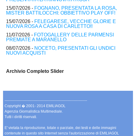
15/07/2026 -
FOGNANO, PRESENTATA LA ROSA,
MISTER BATTILOCCHI: OBBIETTIVO PLAY OFF!
15/07/2026 -
FELEGARESE, VECCHIE GLORIE E
NUOVA ROSA A CASA DI CARLETTO!!
11/07/2026 -
FOTOGALLERY DELLE PARMENSI
PREMIATE A MARANELLO
08/07/2026 -
NOCETO, PRESENTATI GLI UNDICI
NUOVI ACQUISTI
Archivio Completo Slider
--------------------------------------------------------------------
Copyright � 2001- 2014 EMILIAGOL
Agenzia Giornalistica Multimediale.
Tutti i diritti riservati.
E' vietata la riproduzione, totale o parziale, dei testi e delle immagini
contenute in questo sito Internet senza l'autorizzazione di EMILIAGOL