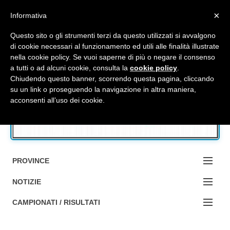
Top Menu
×
Informativa
Questo sito o gli strumenti terzi da questo utilizzati si avvalgono
di cookie necessari al funzionamento ed utili alle finalità illustrate
nella cookie policy. Se vuoi saperne di più o negare il consenso
Accedi / Registrati
a tutti o ad alcuni cookie, consulta la
cookie policy
.
Chiudendo questo banner, scorrendo questa pagina, cliccando
su un link o proseguendo la navigazione in altra maniera,
Contattaci
acconsenti all’uso dei cookie.
Cerca
PROVINCE
EDIZIONE:
NOTIZIE
BOLOGNA
NOTIZIE:
CAMPIONATI / RISULTATI
FERRARA
MA DA BO ?1?
Campionati e Risultati: