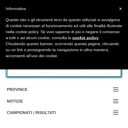
Top Menu
×
Informativa
Questo sito o gli strumenti terzi da questo utilizzati si avvalgono
di cookie necessari al funzionamento ed utili alle finalità illustrate
nella cookie policy. Se vuoi saperne di più o negare il consenso
Accedi / Registrati
a tutti o ad alcuni cookie, consulta la
cookie policy
.
Chiudendo questo banner, scorrendo questa pagina, cliccando
su un link o proseguendo la navigazione in altra maniera,
Contattaci
acconsenti all’uso dei cookie.
Cerca
PROVINCE
EDIZIONE:
NOTIZIE
BOLOGNA
NOTIZIE:
CAMPIONATI / RISULTATI
FERRARA
MA DA BO ?1?
Campionati e Risultati: