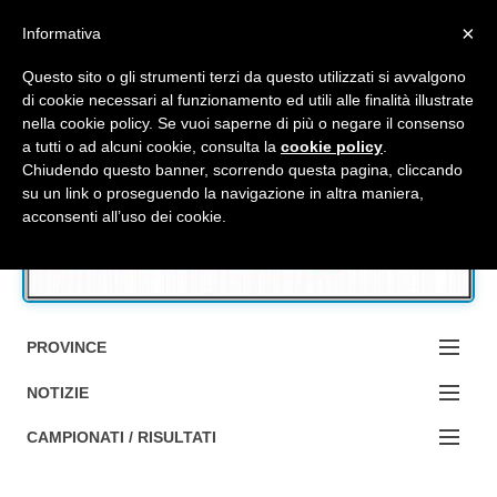
Top Menu
×
Informativa
Questo sito o gli strumenti terzi da questo utilizzati si avvalgono
di cookie necessari al funzionamento ed utili alle finalità illustrate
nella cookie policy. Se vuoi saperne di più o negare il consenso
Accedi / Registrati
a tutti o ad alcuni cookie, consulta la
cookie policy
.
Chiudendo questo banner, scorrendo questa pagina, cliccando
su un link o proseguendo la navigazione in altra maniera,
Contattaci
acconsenti all’uso dei cookie.
Cerca
PROVINCE
EDIZIONE:
NOTIZIE
BOLOGNA
NOTIZIE:
CAMPIONATI / RISULTATI
FERRARA
MA DA BO ?1?
Campionati e Risultati: