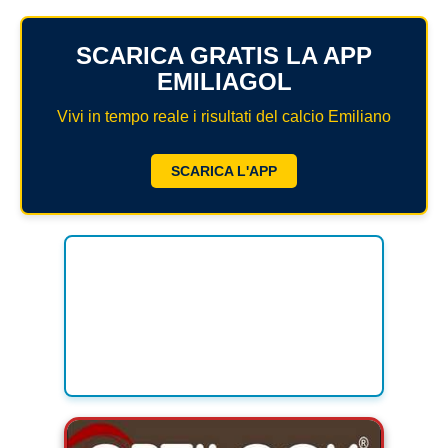
MODENA
SERIE D
NAZIONALI
SCARICA GRATIS LA APP
PARMA
REGIONALI
EMILIAGOL
ECCELLENZA
PIACENZA
Vivi in tempo reale i risultati del calcio Emiliano
PROMOZIONE
REGGIO EMILIA
PRIMA
SCARICA L'APP
Carica la tua Rosa
SECONDA
TERZA
JUNIORES