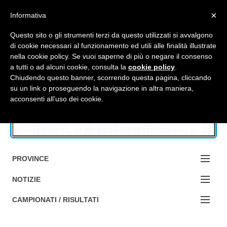
Top Menu
×
Informativa
Questo sito o gli strumenti terzi da questo utilizzati si avvalgono
di cookie necessari al funzionamento ed utili alle finalità illustrate
nella cookie policy. Se vuoi saperne di più o negare il consenso
Accedi / Registrati
a tutti o ad alcuni cookie, consulta la
cookie policy
.
Chiudendo questo banner, scorrendo questa pagina, cliccando
su un link o proseguendo la navigazione in altra maniera,
Contattaci
acconsenti all’uso dei cookie.
Cerca
PROVINCE
EDIZIONE:
NOTIZIE
BOLOGNA
NOTIZIE:
CAMPIONATI / RISULTATI
FERRARA
MA DA BO ?1?
Campionati e Risultati: